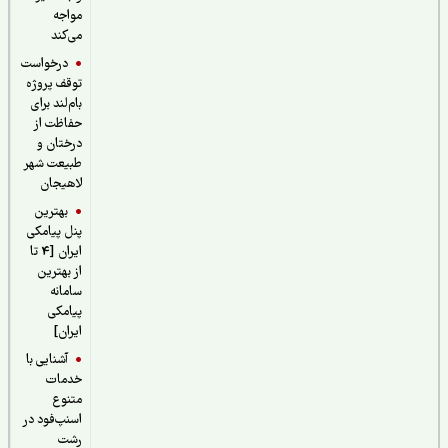
مواجه
می‌کند
درخواست
توقف پروژه
بام‌لند برای
حفاظت از
درختان و
طبیعت شهر
لاهیجان
بهترین
پنل پیامکی
ایران [4 تا
از بهترین
سامانه
پیامکی
ایران]
آشنایی با
خدمات
متنوع
اسنپ‌فود در
رشت