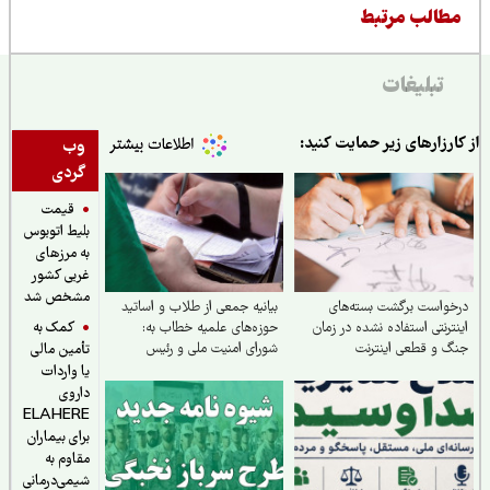
طالب مرتبط
تبلیغات
ارزارهای زیر حمایت کنید:
وب
گردی
قیمت
بلیط اتوبوس
به مرزهای
غربی کشور
مشخص شد
واست برگشت بسته‌های
بیانیه جمعی از طلاب و اساتید
کمک به
ترنتی استفاده نشده در زمان
حوزه‌های علمیه خطاب به:
 و قطعی اینترنت
شورای امنیت ملی و رئیس
تأمین مالی
جمهور محترم جناب آقای دکتر
یا واردات
پزشکیان
داروی
ELAHERE
برای بیماران
مقاوم به
شیمی‌درمانی