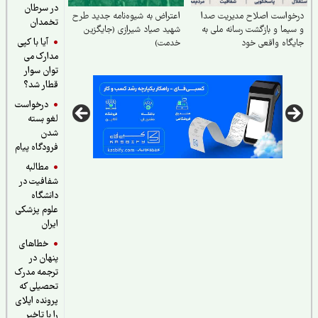
در سرطان
خواست اصلاح مدیریت صدا
اعتراض به شیوه‌نامه جدید طرح
تخمدان
یما و بازگشت رسانه ملی به
شهید صیاد شیرازی (جایگزین
آیا با کپی
گاه واقعی خود
خدمت)
مدارک می
توان سوار
قطار شد؟
درخواست
لغو بسته
شدن
فرودگاه پیام
مطالبه
شفافیت در
دانشگاه
علوم پزشکی
ایران
خطاهای
پنهان در
ترجمه مدرک
تحصیلی که
پرونده اپلای
را با تاخیر