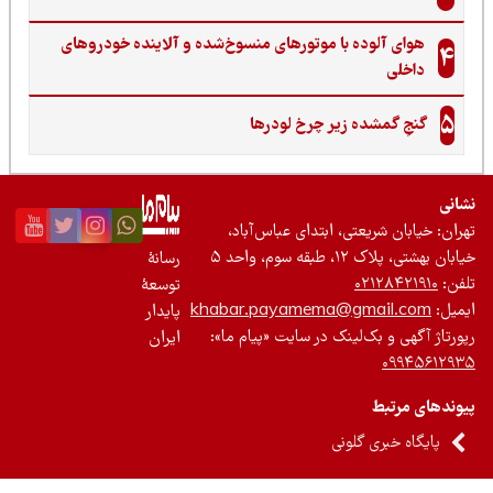
هوای آلوده با موتورهای منسوخ‌شده و آلاینده خودروهای
4
داخلی
5
گنجِ گمشده زیر چرخ لودرها
نی
ان: خیابان شریعتی، ابتدای عباس‌آباد،
 بهشتی، پلاک ۱۲، طبقه سوم، واحد ۵
رسانۀ
ن:
۰۲۱۲۸۴۲۱۹۱۰
توسعۀ
یل:
khabar.payamema@gmail.com
پایدار
رتاژ آگهی و بک‌لینک در سایت «پیام ما»:
ایران
۰۹۹۴۵۶۱۲
ندهای مرتبط
پایگاه خبری گلونی