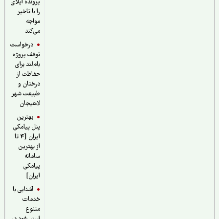
پرونده اپلای
را با تاخیر
مواجه
می‌کند
درخواست
توقف پروژه
بام‌لند برای
حفاظت از
درختان و
طبیعت شهر
لاهیجان
بهترین
پنل پیامکی
ایران [4 تا
از بهترین
سامانه
پیامکی
ایران]
آشنایی با
خدمات
متنوع