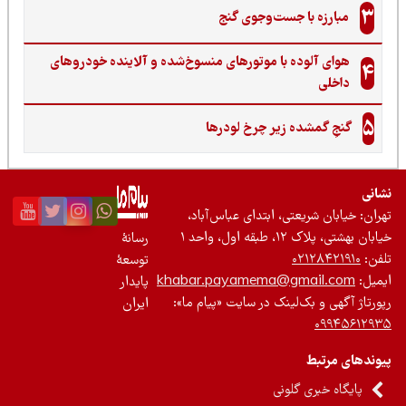
3
مبارزه با جست‌وجوی گنج‌
هوای آلوده با موتورهای منسوخ‌شده و آلاینده خودروهای
4
داخلی
5
گنجِ گمشده زیر چرخ لودرها
نی
ان: خیابان شریعتی، ابتدای عباس‌آباد،
 بهشتی، پلاک ۱۲، طبقه اول، واحد ۱
رسانۀ
ن:
۰۲۱۲۸۴۲۱۹۱۰
توسعۀ
یل:
khabar.payamema@gmail.com
پایدار
رتاژ آگهی و بک‌لینک در سایت «پیام ما»:
ایران
۰۹۹۴۵۶۱۲
ندهای مرتبط
پایگاه خبری گلونی