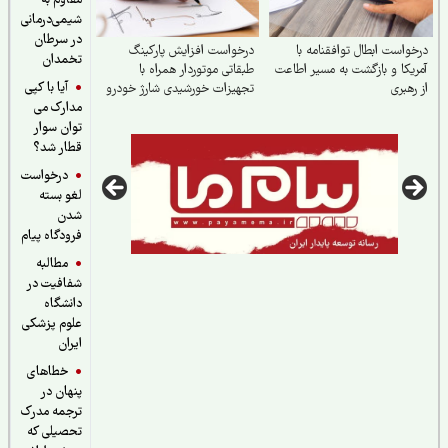
مقاوم به
شیمی‌درمانی
در سرطان
واست ابطال توافقنامه با
درخواست افزایش پارکینگ
تخمدان
یکا و بازگشت به مسیر اطاعت
طبقاتی موتوردار همراه با
آیا با کپی
رهبری
تجهیزات خورشیدی شارژ خودرو
مدارک می
و موتور برقی
توان سوار
قطار شد؟
درخواست
لغو بسته
شدن
فرودگاه پیام
مطالبه
شفافیت در
دانشگاه
علوم پزشکی
ایران
خطاهای
پنهان در
ترجمه مدرک
تحصیلی که