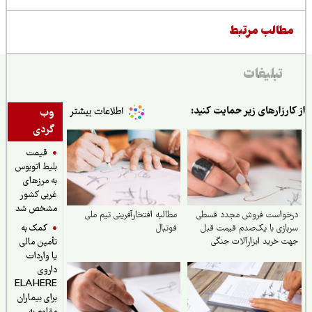
طالب مرتبط
تبلیغات
ارزارهای زیر حمایت کنید:
وب
گردی
قیمت
بلیط اتوبوس
به مرزهای
غربی کشور
مشخص شد
خواست فروش مجدد قسطی
مطالبه افتخارآفرینی تیم ملی
کمک به
ازی با یک‌صدم قیمت قبل
فوتبال
 خرید ابزارآلات جنگی
تأمین مالی
یا واردات
داروی
ELAHERE
برای بیماران