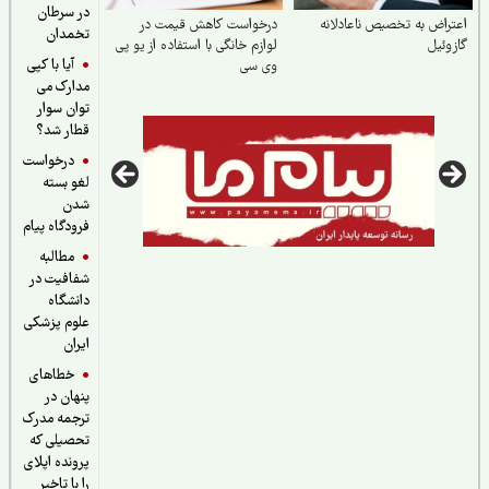
در سرطان
راض به تخصیص ناعادلانه
درخواست کاهش قیمت در
تخمدان
وئیل
لوازم خانگی با استفاده از یو پی
آیا با کپی
وی سی
مدارک می
توان سوار
قطار شد؟
درخواست
لغو بسته
شدن
فرودگاه پیام
مطالبه
شفافیت در
دانشگاه
علوم پزشکی
ایران
خطاهای
پنهان در
ترجمه مدرک
تحصیلی که
پرونده اپلای
را با تاخیر