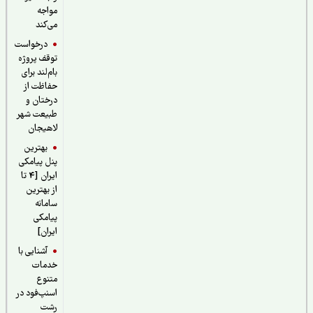
مواجه
می‌کند
درخواست
توقف پروژه
بام‌لند برای
حفاظت از
درختان و
طبیعت شهر
لاهیجان
بهترین
پنل پیامکی
ایران [4 تا
از بهترین
سامانه
پیامکی
ایران]
آشنایی با
خدمات
متنوع
اسنپ‌فود در
رشت