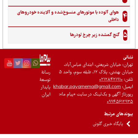
هوای آلوده با موتورهای منسوخ‌شده و آلاینده خودروهای
4
داخلی
5
گنجِ گمشده زیر چرخ لودرها
نی
ان: خیابان شریعتی، ابتدای عباس‌آباد،
 بهشتی، پلاک ۱۲، طبقه سوم، واحد ۵
رسانۀ
ن:
۰۲۱۲۸۴۲۱۹۱۰
توسعۀ
یل:
khabar.payamema@gmail.com
پایدار
رتاژ آگهی و بک‌لینک در سایت «پیام ما»:
ایران
۰۹۹۴۵۶۱۲
ندهای مرتبط
پایگاه خبری گلونی