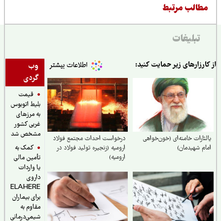
طالب مرتبط
تبلیغات
ارزارهای زیر حمایت کنید:
وب
گردی
قیمت
بلیط اتوبوس
به مرزهای
غربی کشور
مشخص شد
ثارات خامنه‌ای (خون‌خواهی
درخواست احداث مجتمع فولاد
کمک به
م شهیدمان)
ارومیه (زنجیره تولید فولاد در
ارومیه)
تأمین مالی
یا واردات
داروی
ELAHERE
برای بیماران
مقاوم به
شیمی‌درمانی