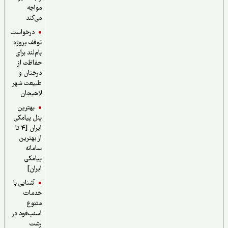
مواجه
می‌کند
درخواست
توقف پروژه
بام‌لند برای
حفاظت از
درختان و
طبیعت شهر
لاهیجان
بهترین
پنل پیامکی
ایران [4 تا
از بهترین
سامانه
پیامکی
ایران]
آشنایی با
خدمات
متنوع
اسنپ‌فود در
رشت