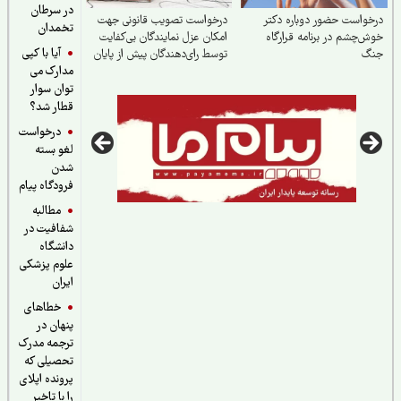
در سرطان
واست حضور دوباره دکتر
درخواست تصویب قانونی جهت
تخمدان
‌چشم در برنامه قرارگاه
امکان عزل نمایندگان بی‌کفایت
آیا با کپی
گ
توسط رای‌دهندگان پیش از پایان
مدارک می
دوره نمایندگی
توان سوار
قطار شد؟
درخواست
لغو بسته
شدن
فرودگاه پیام
مطالبه
شفافیت در
دانشگاه
علوم پزشکی
ایران
خطاهای
پنهان در
ترجمه مدرک
تحصیلی که
پرونده اپلای
را با تاخیر