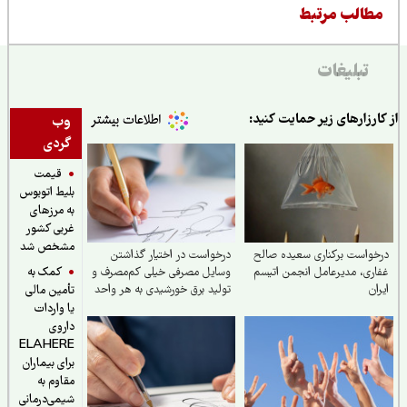
طالب مرتبط
تبلیغات
ارزارهای زیر حمایت کنید:
وب
گردی
قیمت
بلیط اتوبوس
به مرزهای
غربی کشور
مشخص شد
واست برکناری سعیده صالح
درخواست در اختیار گذاشتن
کمک به
ری، مدیرعامل انجمن اتیسم
وسایل مصرفی خیلی کم‌مصرف و
ان
تولید برق خورشیدی به هر واحد
تأمین مالی
به‌صورت رایگان
یا واردات
داروی
ELAHERE
برای بیماران
مقاوم به
شیمی‌درمانی