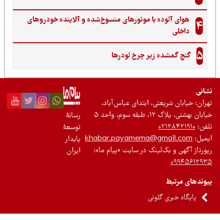
هوای آلوده با موتورهای منسوخ‌شده و آلاینده خودروهای
4
داخلی
5
گنجِ گمشده زیر چرخ لودرها
نی
ان: خیابان شریعتی، ابتدای عباس‌آباد،
 بهشتی، پلاک ۱۲، طبقه سوم، واحد ۵
رسانۀ
ن:
۰۲۱۲۸۴۲۱۹۱۰
توسعۀ
یل:
khabar.payamema@gmail.com
پایدار
رتاژ آگهی و بک‌لینک در سایت «پیام ما»:
ایران
۰۹۹۴۵۶۱۲
ندهای مرتبط
پایگاه خبری گلونی