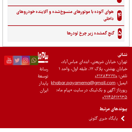
هوای آلوده با موتورهای منسوخ‌شده و آلاینده خودروهای
4
داخلی
5
گنجِ گمشده زیر چرخ لودرها
نی
ان: خیابان شریعتی، ابتدای عباس‌آباد،
 بهشتی، پلاک ۱۲، طبقه اول، واحد ۱
رسانۀ
ن:
۰۲۱۲۸۴۲۱۹۱۰
توسعۀ
یل:
khabar.payamema@gmail.com
پایدار
رتاژ آگهی و بک‌لینک در سایت «پیام ما»:
ایران
۰۹۹۴۵۶۱۲
ندهای مرتبط
پایگاه خبری گلونی