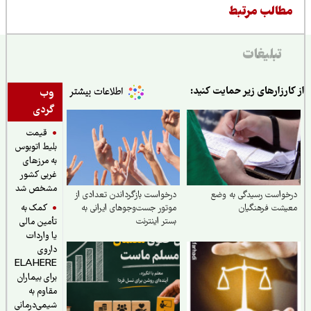
طالب مرتبط
تبلیغات
ارزارهای زیر حمایت کنید:
وب
گردی
قیمت
بلیط اتوبوس
به مرزهای
غربی کشور
مشخص شد
واست رسیدگی به وضع
درخواست بازگرداندن تعدادی از
کمک به
یشت فرهنگیان
موتور جست‌وجوهای ایرانی به
بستر اینترنت
تأمین مالی
یا واردات
داروی
ELAHERE
برای بیماران
مقاوم به
شیمی‌درمانی