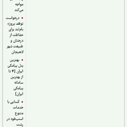
مواجه
می‌کند
درخواست
توقف پروژه
بام‌لند برای
حفاظت از
درختان و
طبیعت شهر
لاهیجان
بهترین
پنل پیامکی
ایران [4 تا
از بهترین
سامانه
پیامکی
ایران]
آشنایی با
خدمات
متنوع
اسنپ‌فود در
رشت