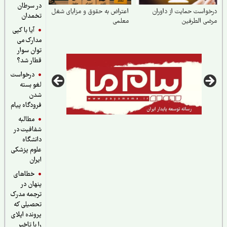
در سرطان
واست حمایت از داوران
اعتراض به حقوق و مزایای شغل
تخمدان
ی الطرفین
معلمی
آیا با کپی
مدارک می
توان سوار
قطار شد؟
درخواست
لغو بسته
شدن
فرودگاه پیام
مطالبه
شفافیت در
دانشگاه
علوم پزشکی
ایران
خطاهای
پنهان در
ترجمه مدرک
تحصیلی که
پرونده اپلای
را با تاخیر