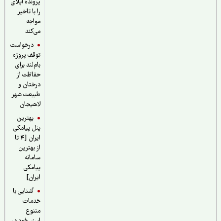
پرونده اپلای
را با تاخیر
مواجه
می‌کند
درخواست
توقف پروژه
بام‌لند برای
حفاظت از
درختان و
طبیعت شهر
لاهیجان
بهترین
پنل پیامکی
ایران [4 تا
از بهترین
سامانه
پیامکی
ایران]
آشنایی با
خدمات
متنوع