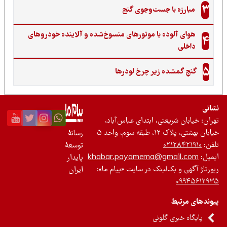
3
مبارزه با جست‌وجوی گنج‌
هوای آلوده با موتورهای منسوخ‌شده و آلاینده خودروهای
4
داخلی
5
گنجِ گمشده زیر چرخ لودرها
نی
ان: خیابان شریعتی، ابتدای عباس‌آباد،
 بهشتی، پلاک ۱۲، طبقه سوم، واحد ۵
رسانۀ
ن:
۰۲۱۲۸۴۲۱۹۱۰
توسعۀ
یل:
khabar.payamema@gmail.com
پایدار
رتاژ آگهی و بک‌لینک در سایت «پیام ما»:
ایران
۰۹۹۴۵۶۱۲
ندهای مرتبط
پایگاه خبری گلونی