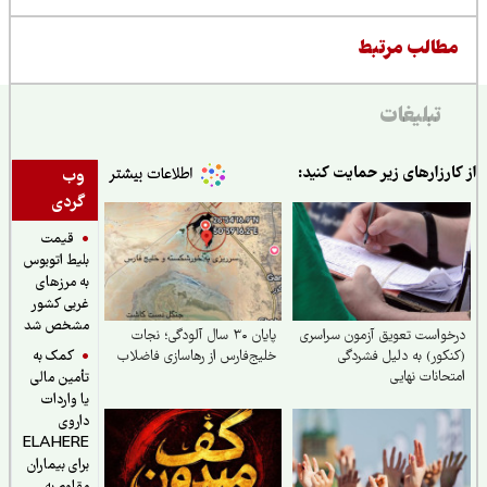
طالب مرتبط
تبلیغات
ارزارهای زیر حمایت کنید:
وب
گردی
قیمت
بلیط اتوبوس
به مرزهای
غربی کشور
مشخص شد
واست تعویق آزمون سراسری
پایان ۳۰ سال آلودگی؛ نجات
کمک به
کور) به دلیل فشردگی
خلیج‌فارس از رهاسازی فاضلاب
حانات نهایی
تأمین مالی
یا واردات
داروی
ELAHERE
برای بیماران