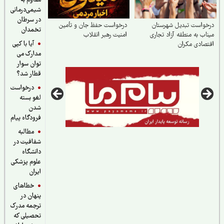
مقاوم به
شیمی‌درمانی
در سرطان
واست تبدیل شهرستان
درخواست حفظ جان و تأمین
تخمدان
اب به منطقه آزاد تجاری
امنیت رهبر انقلاب
آیا با کپی
صادی مکران
مدارک می
توان سوار
قطار شد؟
درخواست
لغو بسته
شدن
فرودگاه پیام
مطالبه
شفافیت در
دانشگاه
علوم پزشکی
ایران
خطاهای
پنهان در
ترجمه مدرک
تحصیلی که