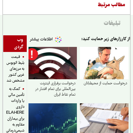
طالب مرتبط
تبلیغات
ارزارهای زیر حمایت کنید:
وب
گردی
قیمت
بلیط اتوبوس
به مرزهای
غربی کشور
مشخص شد
واست حمایت از محیط‌بانان
درخواست برقراری اینترنت
کمک به
بین‌المللی برای تمام اقشار در
تمام نقاط ایران
تأمین مالی
یا واردات
داروی
ELAHERE
برای بیماران
مقاوم به
شیمی‌درمانی