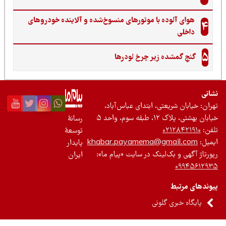
هوای آلوده با موتورهای منسوخ‌شده و آلاینده خودروهای
4
داخلی
5
گنجِ گمشده زیر چرخ لودرها
نی
ان: خیابان شریعتی، ابتدای عباس‌آباد،
 بهشتی، پلاک ۱۲، طبقه سوم، واحد ۵
رسانۀ
ن:
۰۲۱۲۸۴۲۱۹۱۰
توسعۀ
یل:
khabar.payamema@gmail.com
پایدار
رتاژ آگهی و بک‌لینک در سایت «پیام ما»:
ایران
۰۹۹۴۵۶۱۲
ندهای مرتبط
پایگاه خبری گلونی