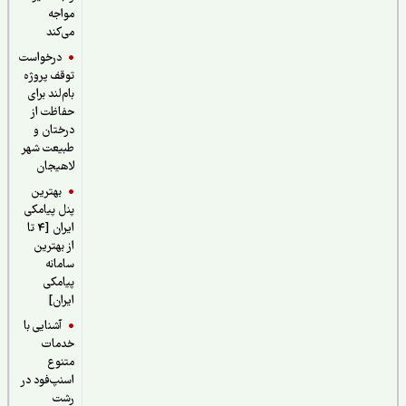
مواجه
می‌کند
درخواست
توقف پروژه
بام‌لند برای
حفاظت از
درختان و
طبیعت شهر
لاهیجان
بهترین
پنل پیامکی
ایران [4 تا
از بهترین
سامانه
پیامکی
ایران]
آشنایی با
خدمات
متنوع
اسنپ‌فود در
رشت