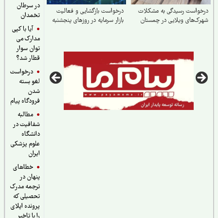
در سرطان
خواست رسیدگی به مشکلات
درخواست بازگشایی و فعالیت
تخمدان
ک‌های ویلایی در چمستان
بازار سرمایه در روزهای پنجشنبه
آیا با کپی
مدارک می
توان سوار
قطار شد؟
درخواست
لغو بسته
شدن
فرودگاه پیام
مطالبه
شفافیت در
دانشگاه
علوم پزشکی
ایران
خطاهای
پنهان در
ترجمه مدرک
تحصیلی که
پرونده اپلای
را با تاخیر