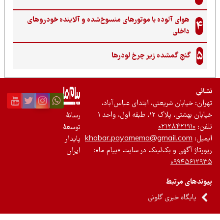
هوای آلوده با موتورهای منسوخ‌شده و آلاینده خودروهای
4
داخلی
5
گنجِ گمشده زیر چرخ لودرها
نی
ان: خیابان شریعتی، ابتدای عباس‌آباد،
 بهشتی، پلاک ۱۲، طبقه اول، واحد ۱
رسانۀ
ن:
۰۲۱۲۸۴۲۱۹۱۰
توسعۀ
یل:
khabar.payamema@gmail.com
پایدار
رتاژ آگهی و بک‌لینک در سایت «پیام ما»:
ایران
۰۹۹۴۵۶۱۲
ندهای مرتبط
پایگاه خبری گلونی