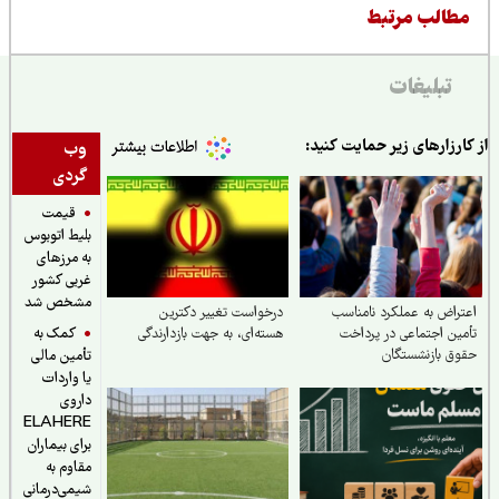
طالب مرتبط
تبلیغات
ارزارهای زیر حمایت کنید:
وب
گردی
قیمت
بلیط اتوبوس
به مرزهای
غربی کشور
مشخص شد
راض به عملکرد نامناسب
درخواست تغییر دکترین
کمک به
ین اجتماعی در پرداخت
هسته‌ای، به جهت بازدارندگی
ق بازنشستگان
تأمین مالی
یا واردات
داروی
ELAHERE
برای بیماران
مقاوم به
شیمی‌درمانی