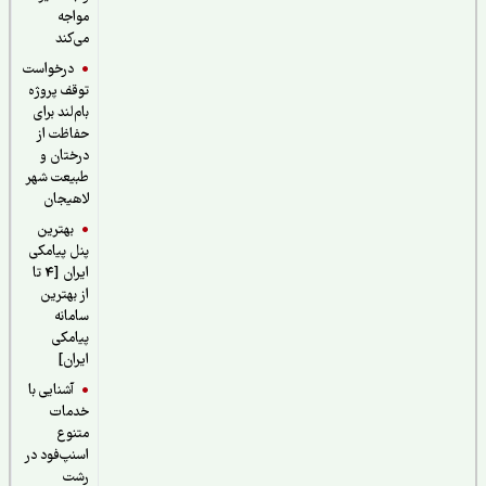
مواجه
می‌کند
درخواست
توقف پروژه
بام‌لند برای
حفاظت از
درختان و
طبیعت شهر
لاهیجان
بهترین
پنل پیامکی
ایران [4 تا
از بهترین
سامانه
پیامکی
ایران]
آشنایی با
خدمات
متنوع
اسنپ‌فود در
رشت