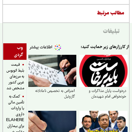
طالب مرتبط
تبلیغات
ارزارهای زیر حمایت کنید:
وب
گردی
قیمت
بلیط اتوبوس
به مرزهای
غربی کشور
مشخص شد
واست پایان مذاکرات و
اعتراض به تخصیص ناعادلانه
کمک به
خواهی امام شهیدمان
گازوئیل
تأمین مالی
یا واردات
داروی
ELAHERE
برای بیماران