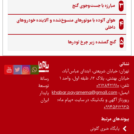
3
مبارزه با جست‌وجوی گنج‌
هوای آلوده با موتورهای منسوخ‌شده و آلاینده خودروهای
4
داخلی
5
گنجِ گمشده زیر چرخ لودرها
نی
ان: خیابان شریعتی، ابتدای عباس‌آباد،
 بهشتی، پلاک ۱۲، طبقه اول، واحد ۱
رسانۀ
ن:
۰۲۱۲۸۴۲۱۹۱۰
توسعۀ
یل:
khabar.payamema@gmail.com
پایدار
رتاژ آگهی و بک‌لینک در سایت «پیام ما»:
ایران
۰۹۹۴۵۶۱۲
ندهای مرتبط
پایگاه خبری گلونی