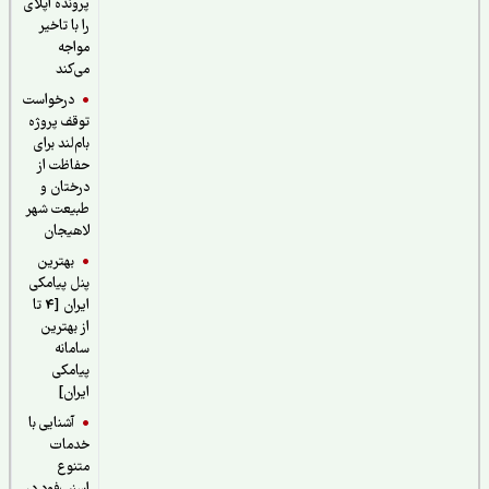
پرونده اپلای
را با تاخیر
مواجه
می‌کند
درخواست
توقف پروژه
بام‌لند برای
حفاظت از
درختان و
طبیعت شهر
لاهیجان
بهترین
پنل پیامکی
ایران [4 تا
از بهترین
سامانه
پیامکی
ایران]
آشنایی با
خدمات
متنوع