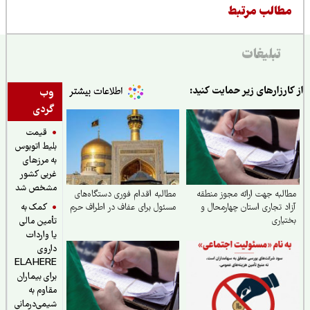
طالب مرتبط
تبلیغات
ارزارهای زیر حمایت کنید:
وب
گردی
قیمت
بلیط اتوبوس
به مرزهای
غربی کشور
مشخص شد
لبه جهت ارائه مجوز منطقه
مطالبه اقدام فوری دستگاه‌های
کمک به
د تجاری استان چهارمحال و
مسئول برای عفاف در اطراف حرم
یاری
تأمین مالی
یا واردات
داروی
ELAHERE
برای بیماران
مقاوم به
شیمی‌درمانی