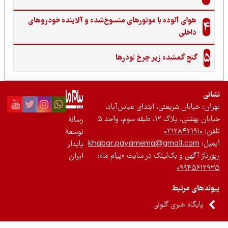
هوای آلوده با موتورهای منسوخ‌شده و آلاینده خودروهای
4
داخلی
5
گنجِ گمشده زیر چرخ لودرها
نی
ان: خیابان شریعتی، ابتدای عباس‌آباد،
 بهشتی، پلاک ۱۲، طبقه سوم، واحد ۵
رسانۀ
ن:
۰۲۱۲۸۴۲۱۹۱۰
توسعۀ
یل:
khabar.payamema@gmail.com
پایدار
رتاژ آگهی و بک‌لینک در سایت «پیام ما»:
ایران
۰۹۹۴۵۶۱۲
ندهای مرتبط
پایگاه خبری گلونی