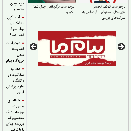
در سرطان
خواست توقف تحمیل
درخواست برگرداندن چنل نیما
تخمدان
نه‌های مسئولیت اجتماعی به
تکیدو
آیا با کپی
ت‌های بورسی
مدارک می
توان سوار
قطار شد؟
درخواست
لغو بسته
شدن
فرودگاه پیام
مطالبه
شفافیت در
دانشگاه
علوم پزشکی
ایران
خطاهای
پنهان در
ترجمه مدرک
تحصیلی که
پرونده اپلای
را با تاخیر