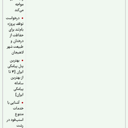
مواجه
می‌کند
درخواست
توقف پروژه
بام‌لند برای
حفاظت از
درختان و
طبیعت شهر
لاهیجان
بهترین
پنل پیامکی
ایران [4 تا
از بهترین
سامانه
پیامکی
ایران]
آشنایی با
خدمات
متنوع
اسنپ‌فود در
رشت