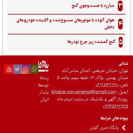
3
مبارزه با جست‌وجوی گنج‌
هوای آلوده با موتورهای منسوخ‌شده و آلاینده خودروهای
4
داخلی
5
گنجِ گمشده زیر چرخ لودرها
نی
ان: خیابان شریعتی، ابتدای عباس‌آباد،
 بهشتی، پلاک ۱۲، طبقه سوم، واحد ۵
رسانۀ
ن:
۰۲۱۲۸۴۲۱۹۱۰
توسعۀ
یل:
khabar.payamema@gmail.com
پایدار
رتاژ آگهی و بک‌لینک در سایت «پیام ما»:
ایران
۰۹۹۴۵۶۱۲
ندهای مرتبط
پایگاه خبری گلونی