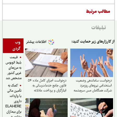
طالب مرتبط
تبلیغات
ارزارهای زیر حمایت کنید:
وب
گردی
قیمت
بلیط اتوبوس
به مرزهای
غربی کشور
مشخص شد
خواست ساماندهی وضعیت
درخواست اجرای کامل ماده ۵۴
کمک به
خدامی نیروهای روزمزد
قانون جامع خدمات‌رسانی به
کت همگامان مس سرچشمه
ایثارگران و پرداخت عادلانه
تأمین مالی
رفاهیات و مزایای مناسبتی به
یا واردات
خانواده‌های شهدا
داروی
ELAHERE
برای بیماران