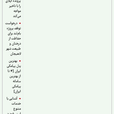
پرونده اپلای
را با تاخیر
مواجه
می‌کند
درخواست
توقف پروژه
بام‌لند برای
حفاظت از
درختان و
طبیعت شهر
لاهیجان
بهترین
پنل پیامکی
ایران [4 تا
از بهترین
سامانه
پیامکی
ایران]
آشنایی با
خدمات
متنوع