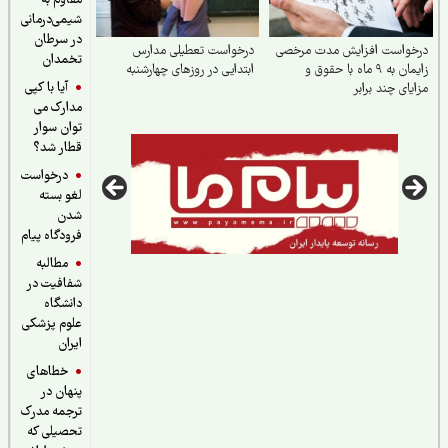
مقاوم به
شیمی‌درمانی
در سرطان
خواست افزایش مدت مرخصی
درخواست تعطیلی مدارس
تخمدان
زایمان به ۹ ماه با حقوق و
ابتدایی در روزهای چهارشنبه
آیا با کپی
یای چند برابر
مدارک می
توان سوار
قطار شد؟
درخواست
لغو بسته
شدن
فرودگاه پیام
مطالبه
شفافیت در
دانشگاه
علوم پزشکی
ایران
خطاهای
پنهان در
ترجمه مدرک
تحصیلی که