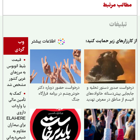
طالب مرتبط
تبلیغات
ارزارهای زیر حمایت کنید:
وب
گردی
قیمت
بلیط اتوبوس
به مرزهای
غربی کشور
مشخص شد
واست صدور دستور تخلیه و
درخواست حضور دوباره دکتر
کمک به
جایی پیش‌دستانه خانواده‌های
خوش‌چشم در برنامه قرارگاه
سم از مناطق در معرض تهدید
جنگ
تأمین مالی
یا واردات
داروی
ELAHERE
برای بیماران
مقاوم به
شیمی‌درمانی