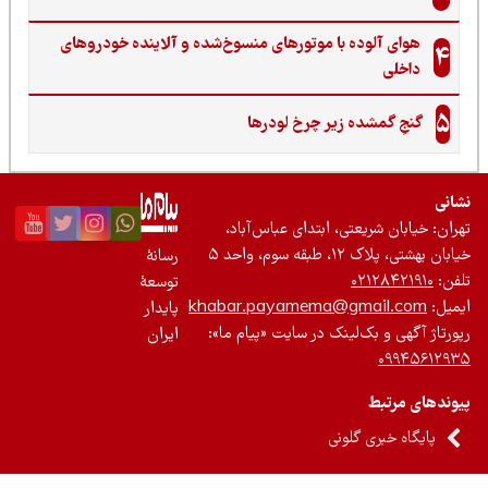
هوای آلوده با موتورهای منسوخ‌شده و آلاینده خودروهای
4
داخلی
5
گنجِ گمشده زیر چرخ لودرها
نی
ان: خیابان شریعتی، ابتدای عباس‌آباد،
 بهشتی، پلاک ۱۲، طبقه سوم، واحد ۵
رسانۀ
ن:
۰۲۱۲۸۴۲۱۹۱۰
توسعۀ
یل:
khabar.payamema@gmail.com
پایدار
رتاژ آگهی و بک‌لینک در سایت «پیام ما»:
ایران
۰۹۹۴۵۶۱۲
ندهای مرتبط
پایگاه خبری گلونی