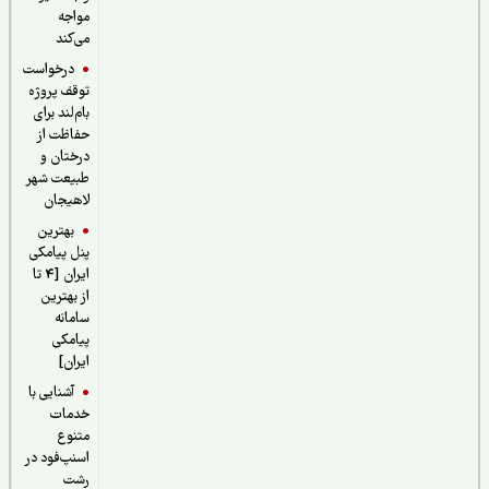
مواجه
می‌کند
درخواست
توقف پروژه
بام‌لند برای
حفاظت از
درختان و
طبیعت شهر
لاهیجان
بهترین
پنل پیامکی
ایران [4 تا
از بهترین
سامانه
پیامکی
ایران]
آشنایی با
خدمات
متنوع
اسنپ‌فود در
رشت