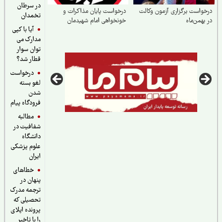
در سرطان
واست برگزاری آزمون وکالت
درخواست پایان مذاکرات و
تخمدان
بهمن‌ماه
خونخواهی امام شهیدمان
آیا با کپی
مدارک می
توان سوار
قطار شد؟
درخواست
لغو بسته
شدن
فرودگاه پیام
مطالبه
شفافیت در
دانشگاه
علوم پزشکی
ایران
خطاهای
پنهان در
ترجمه مدرک
تحصیلی که
پرونده اپلای
را با تاخیر