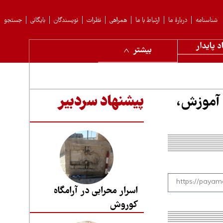
شناسنامه
دربارهٔ ما
ارتباط با ما
همراهی
نظرات
نویسندگان
بایگانی
جستجو
د پایدار
بیشتر
 آموزش،
پیشنهاد سردبیر
اسرار محرابی در آرامگاه
کوروش