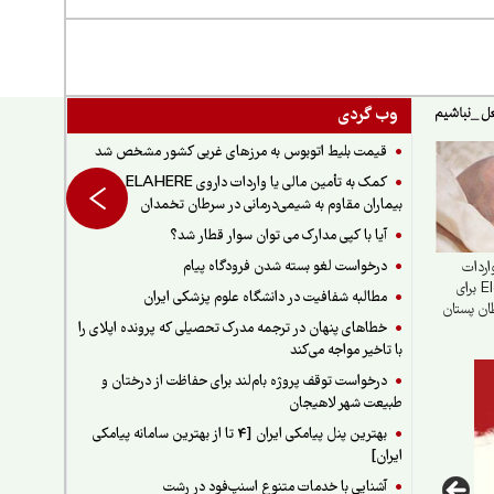
وب گردی
قیمت بلیط اتوبوس به مرزهای غربی کشور مشخص شد
کمک به تأمین مالی یا واردات داروی ELAHERE برای
بیماران مقاوم به شیمی‌درمانی در سرطان تخمدان
آیا با کپی مدارک می توان سوار قطار شد؟
درخواست لغو بسته شدن فرودگاه پیام
اردات
داروی Elacestrant برای
مطالبه شفافیت در دانشگاه علوم پزشکی ایران
طان پستان
خطاهای پنهان در ترجمه مدرک تحصیلی که پرونده اپلای را
ن
با تاخیر مواجه می‌کند
درخواست توقف پروژه بام‌لند برای حفاظت از درختان و
طبیعت شهر لاهیجان
بهترین پنل پیامکی ایران [4 تا از بهترین سامانه پیامکی
ایران]
آشنایی با خدمات متنوع اسنپ‌فود در رشت