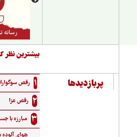
بیشترین نظر کا
1
پربازدیدها
رقص سوگواران
2
رقص عزا
3
مبارزه با جس
هوای آلوده ب