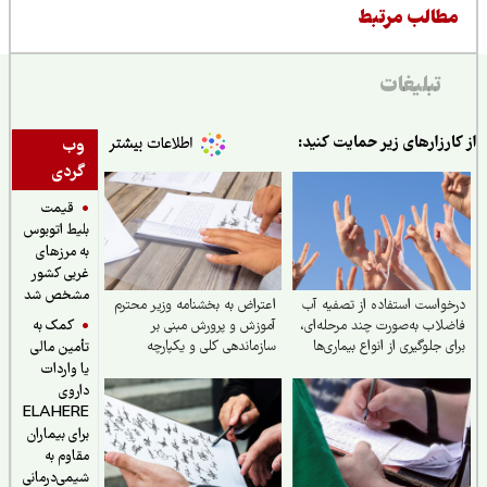
طالب مرتبط
تبلیغات
ارزارهای زیر حمایت کنید:
وب
گردی
قیمت
بلیط اتوبوس
به مرزهای
غربی کشور
مشخص شد
واست استفاده از تصفیه آب
اعتراض به بخشنامه وزیر محترم
کمک به
لاب به‌صورت چند مرحله‌ای،
آموزش و پرورش مبنی بر
ی جلوگیری از انواع بیماری‌ها
سازماندهی کلی و یکپارچه
تأمین مالی
نیروهای آموزگاری تربیت بدنی و
یا واردات
دبیران تربیت بدنی
داروی
ELAHERE
برای بیماران
مقاوم به
شیمی‌درمانی