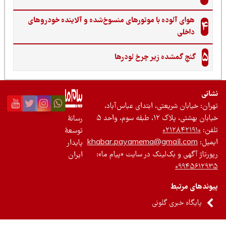
هوای آلوده با موتورهای منسوخ‌شده و آلاینده خودروهای
4
داخلی
5
گنجِ گمشده زیر چرخ لودرها
نی
ان: خیابان شریعتی، ابتدای عباس‌آباد،
 بهشتی، پلاک ۱۲، طبقه سوم، واحد ۵
رسانۀ
ن:
۰۲۱۲۸۴۲۱۹۱۰
توسعۀ
یل:
khabar.payamema@gmail.com
پایدار
رتاژ آگهی و بک‌لینک در سایت «پیام ما»:
ایران
۰۹۹۴۵۶۱۲
ندهای مرتبط
پایگاه خبری گلونی