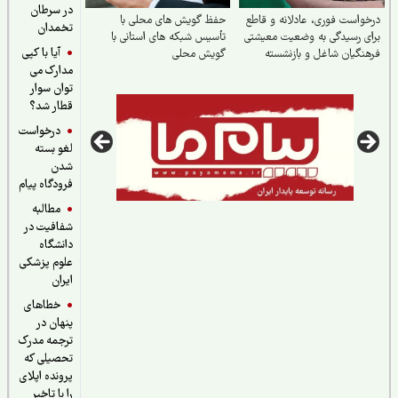
در سرطان
واست فوری، عادلانه و قاطع
حفظ گویش های محلی با
تخمدان
ی رسیدگی به وضعیت معیشتی
تأسیس شبکه های استانی با
آیا با کپی
نگیان شاغل و بازنشسته
گویش محلی
مدارک می
توان سوار
قطار شد؟
درخواست
لغو بسته
شدن
فرودگاه پیام
مطالبه
شفافیت در
دانشگاه
علوم پزشکی
ایران
خطاهای
پنهان در
ترجمه مدرک
تحصیلی که
پرونده اپلای
را با تاخیر