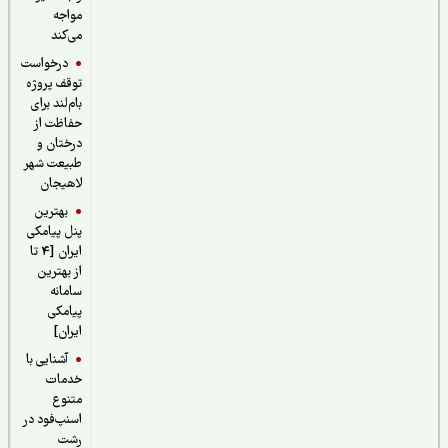
مواجه
می‌کند
درخواست
توقف پروژه
بام‌لند برای
حفاظت از
درختان و
طبیعت شهر
لاهیجان
بهترین
پنل پیامکی
ایران [4 تا
از بهترین
سامانه
پیامکی
ایران]
آشنایی با
خدمات
متنوع
اسنپ‌فود در
رشت