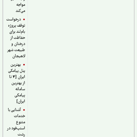
مواجه
می‌کند
درخواست
توقف پروژه
بام‌لند برای
حفاظت از
درختان و
طبیعت شهر
لاهیجان
بهترین
پنل پیامکی
ایران [4 تا
از بهترین
سامانه
پیامکی
ایران]
آشنایی با
خدمات
متنوع
اسنپ‌فود در
رشت