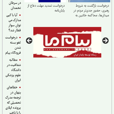
در سرطان
واست بازگشت به شروط
درخواست تمدید مهلت دفاع از
تخمدان
ری، حضور جدی‌تر مردم در
پایان‌نامه
آیا با کپی
ان‌ها، محاکمه خائنین به
مدارک می
ر و ملت و اجرای قانون
اب
توان سوار
قطار شد؟
درخواست
لغو بسته
شدن
فرودگاه پیام
مطالبه
شفافیت در
دانشگاه
علوم پزشکی
ایران
خطاهای
پنهان در
ترجمه مدرک
تحصیلی که
پرونده اپلای
را با تاخیر