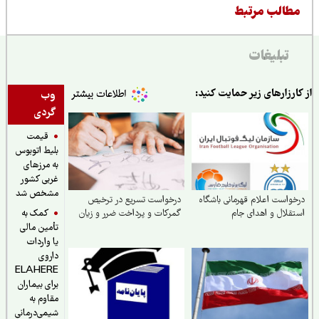
طالب مرتبط
تبلیغات
ارزارهای زیر حمایت کنید:
وب
گردی
قیمت
بلیط اتوبوس
به مرزهای
غربی کشور
مشخص شد
واست اعلام قهرمانی باشگاه
درخواست تسریع در ترخیص
کمک به
قلال و اهدای جام
گمرکات و پرداخت ضرر و زیان
تأمین مالی
یا واردات
داروی
ELAHERE
برای بیماران
مقاوم به
شیمی‌درمانی