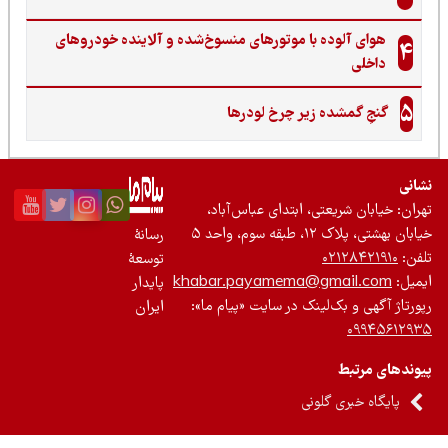
هوای آلوده با موتورهای منسوخ‌شده و آلاینده خودروهای
4
داخلی
5
گنجِ گمشده زیر چرخ لودرها
نی
ان: خیابان شریعتی، ابتدای عباس‌آباد،
 بهشتی، پلاک ۱۲، طبقه سوم، واحد ۵
رسانۀ
ن:
۰۲۱۲۸۴۲۱۹۱۰
توسعۀ
یل:
khabar.payamema@gmail.com
پایدار
رتاژ آگهی و بک‌لینک در سایت «پیام ما»:
ایران
۰۹۹۴۵۶۱۲
ندهای مرتبط
پایگاه خبری گلونی