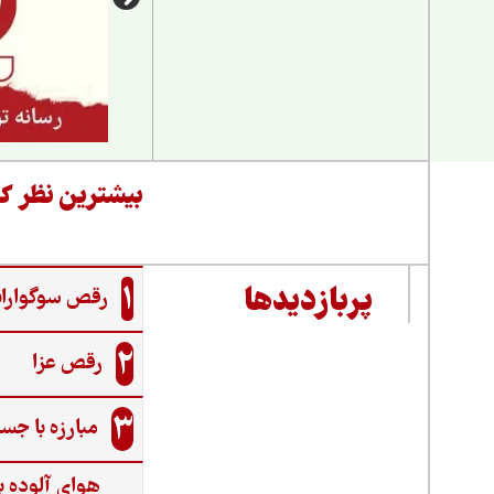
بیشترین نظر کا
1
پربازدیدها
رقص سوگواران
2
رقص عزا
3
مبارزه با جس
هوای آلوده ب