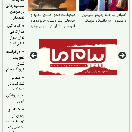
مقاوم به
شیمی‌درمانی
در سرطان
راض به عدم پذیرش نابینایان
درخواست صدور دستور تخلیه و
تخمدان
علولان در دانشگاه فرهنگیان
جابجایی پیش‌دستانه خانواده‌های
آیا با کپی
اتیسم از مناطق در معرض تهدید
مدارک می
توان سوار
قطار شد؟
درخواست
لغو بسته
شدن
فرودگاه پیام
مطالبه
شفافیت در
دانشگاه
علوم پزشکی
ایران
خطاهای
پنهان در
ترجمه مدرک
تحصیلی که