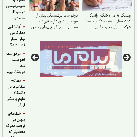
مقاوم به
شیمی‌درمانی
در سرطان
دگی به مال‌باختگان رانندگان
درخواست بازنشستگی پیش از
تخمدان
ده‌های ماشین‌سنگین توسط
موعد والدین دارای فرزند با
آیا با کپی
ت اعیان تجارت ارس
معلولیت و یا انواع بیماری خاص
مدارک می
و صعب‌العلاج به‌ویژه اوتیسم،
CP و ضایعه نخاعی
توان سوار
قطار شد؟
درخواست
لغو بسته
شدن
فرودگاه پیام
مطالبه
شفافیت در
دانشگاه
علوم پزشکی
ایران
خطاهای
پنهان در
ترجمه مدرک
تحصیلی که