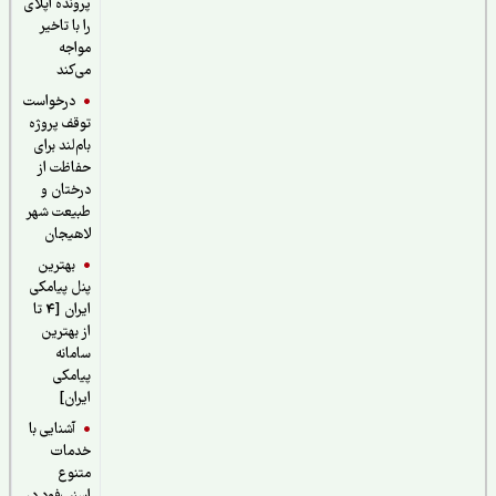
پرونده اپلای
را با تاخیر
مواجه
می‌کند
درخواست
توقف پروژه
بام‌لند برای
حفاظت از
درختان و
طبیعت شهر
لاهیجان
بهترین
پنل پیامکی
ایران [4 تا
از بهترین
سامانه
پیامکی
ایران]
آشنایی با
خدمات
متنوع