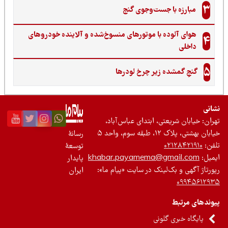
3
مبارزه با جست‌وجوی گنج‌
هوای آلوده با موتورهای منسوخ‌شده و آلاینده خودروهای
4
داخلی
5
گنجِ گمشده زیر چرخ لودرها
نی
ان: خیابان شریعتی، ابتدای عباس‌آباد،
 بهشتی، پلاک ۱۲، طبقه سوم، واحد ۵
رسانۀ
ن:
۰۲۱۲۸۴۲۱۹۱۰
توسعۀ
یل:
khabar.payamema@gmail.com
پایدار
رتاژ آگهی و بک‌لینک در سایت «پیام ما»:
ایران
۰۹۹۴۵۶۱۲
ندهای مرتبط
پایگاه خبری گلونی