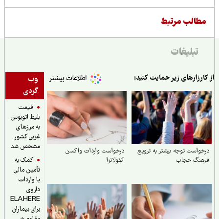
طالب مرتبط
تبلیغات
ارزارهای زیر حمایت کنید:
وب
گردی
قیمت
بلیط اتوبوس
به مرزهای
غربی کشور
مشخص شد
واست توجه بیشتر به ترویج
درخواست واردات واکسن
کمک به
هنگ حجاب
آنفولانزا
تأمین مالی
یا واردات
داروی
ELAHERE
برای بیماران