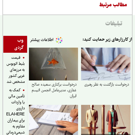
طالب مرتبط
تبلیغات
ارزارهای زیر حمایت کنید:
وب
گردی
قیمت
بلیط اتوبوس
به مرزهای
غربی کشور
مشخص شد
واست بازگشت به نظر رهبری
درخواست برکناری سعیده صالح
کمک به
غفاری، مدیرعامل انجمن اتیسم
ایران
تأمین مالی
یا واردات
داروی
ELAHERE
برای بیماران
مقاوم به
شیمی‌درمانی