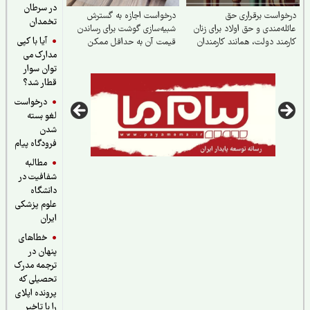
در سرطان
واست برقراری حق
درخواست اجازه به گسترش
تخمدان
له‌مندی و حق اولاد برای زنان
شبیه‌سازی گوشت برای رساندن
آیا با کپی
مند دولت، همانند کارمندان
قیمت آن به حداقل ممکن
مدارک می
توان سوار
قطار شد؟
درخواست
لغو بسته
شدن
فرودگاه پیام
مطالبه
شفافیت در
دانشگاه
علوم پزشکی
ایران
خطاهای
پنهان در
ترجمه مدرک
تحصیلی که
پرونده اپلای
را با تاخیر