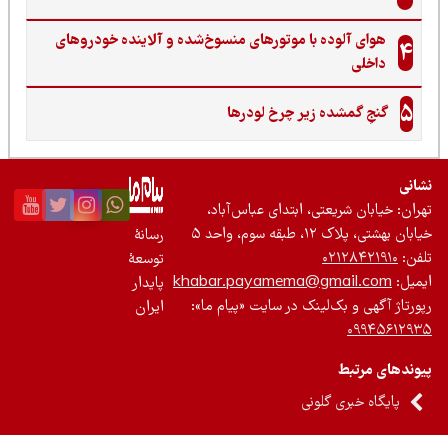
هوای آلوده با موتورهای منسوخ‌شده و آلاینده خودروهای
4
داخلی
5
گنجِ گمشده زیر چرخ لودرها
نی
ان: خیابان شریعتی، ابتدای عباس‌آباد،
 بهشتی، پلاک ۱۲، طبقه سوم، واحد ۵
رسانۀ
ن:
۰۲۱۲۸۴۲۱۹۱۰
توسعۀ
یل:
khabar.payamema@gmail.com
پایدار
رتاژ آگهی و بک‌لینک در سایت «پیام ما»:
ایران
۰۹۹۴۵۶۱۲
ندهای مرتبط
پایگاه خبری گلونی