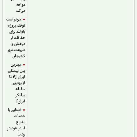
مواجه
می‌کند
درخواست
توقف پروژه
بام‌لند برای
حفاظت از
درختان و
طبیعت شهر
لاهیجان
بهترین
پنل پیامکی
ایران [4 تا
از بهترین
سامانه
پیامکی
ایران]
آشنایی با
خدمات
متنوع
اسنپ‌فود در
رشت