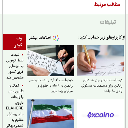
طالب مرتبط
تبلیغات
ارزارهای زیر حمایت کنید:
وب
گردی
قیمت
بلیط اتوبوس
به مرزهای
غربی کشور
مشخص شد
واست موتور برق هسته‌ای
درخواست افزایش مدت مرخصی
کمک به
گان برای مجتمعات مسکونی
زایمان به ۹ ماه با حقوق و
۱۰ واحد
مزایای چند برابر
تأمین مالی
یا واردات
داروی
ELAHERE
برای بیماران
مقاوم به
شیمی‌درمانی