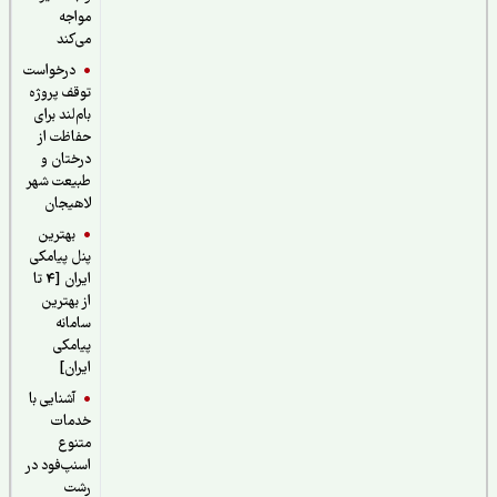
مواجه
می‌کند
درخواست
توقف پروژه
بام‌لند برای
حفاظت از
درختان و
طبیعت شهر
لاهیجان
بهترین
پنل پیامکی
ایران [4 تا
از بهترین
سامانه
پیامکی
ایران]
آشنایی با
خدمات
متنوع
اسنپ‌فود در
رشت