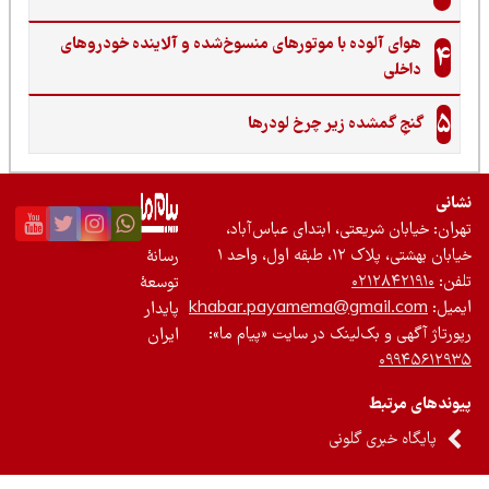
هوای آلوده با موتورهای منسوخ‌شده و آلاینده خودروهای
4
داخلی
5
گنجِ گمشده زیر چرخ لودرها
نی
ان: خیابان شریعتی، ابتدای عباس‌آباد،
 بهشتی، پلاک ۱۲، طبقه اول، واحد ۱
رسانۀ
ن:
۰۲۱۲۸۴۲۱۹۱۰
توسعۀ
یل:
khabar.payamema@gmail.com
پایدار
رتاژ آگهی و بک‌لینک در سایت «پیام ما»:
ایران
۰۹۹۴۵۶۱۲
ندهای مرتبط
پایگاه خبری گلونی