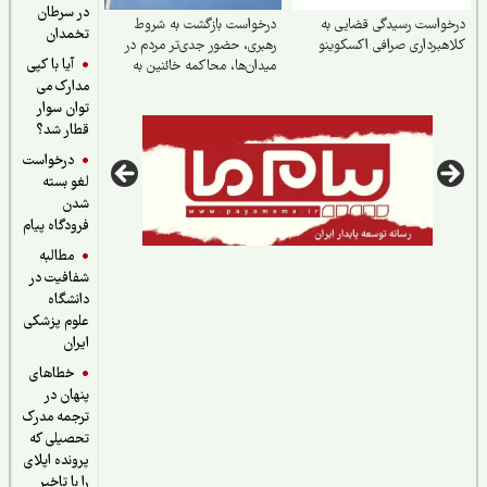
در سرطان
واست رسیدگی قضایی به
درخواست بازگشت به شروط
تخمدان
هبرداری صرافی اکسکوینو
رهبری، حضور جدی‌تر مردم در
آیا با کپی
میدان‌ها، محاکمه خائنین به
مدارک می
رهبر و ملت و اجرای قانون
حجاب
توان سوار
قطار شد؟
درخواست
لغو بسته
شدن
فرودگاه پیام
مطالبه
شفافیت در
دانشگاه
علوم پزشکی
ایران
خطاهای
پنهان در
ترجمه مدرک
تحصیلی که
پرونده اپلای
را با تاخیر