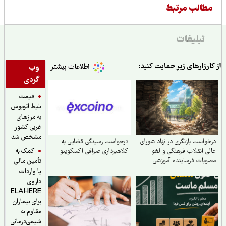
طالب مرتبط
تبلیغات
ارزارهای زیر حمایت کنید:
وب
گردی
قیمت
بلیط اتوبوس
به مرزهای
غربی کشور
مشخص شد
واست بازنگری در نهاد شورای
درخواست رسیدگی قضایی به
کمک به
ی انقلاب فرهنگی و لغو
کلاهبرداری صرافی اکسکوینو
بات فرساینده آموزشی
تأمین مالی
یا واردات
داروی
ELAHERE
برای بیماران
مقاوم به
شیمی‌درمانی