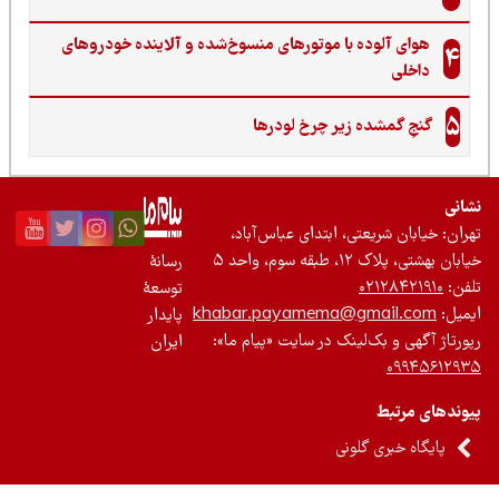
هوای آلوده با موتورهای منسوخ‌شده و آلاینده خودروهای
4
داخلی
5
گنجِ گمشده زیر چرخ لودرها
نی
ان: خیابان شریعتی، ابتدای عباس‌آباد،
 بهشتی، پلاک ۱۲، طبقه سوم، واحد ۵
رسانۀ
ن:
۰۲۱۲۸۴۲۱۹۱۰
توسعۀ
یل:
khabar.payamema@gmail.com
پایدار
رتاژ آگهی و بک‌لینک در سایت «پیام ما»:
ایران
۰۹۹۴۵۶۱۲
ندهای مرتبط
پایگاه خبری گلونی