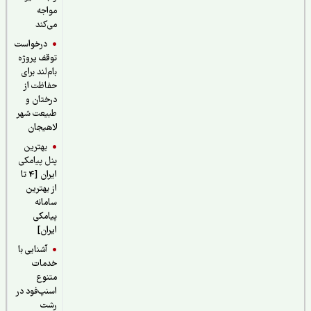
مواجه
می‌کند
درخواست
توقف پروژه
بام‌لند برای
حفاظت از
درختان و
طبیعت شهر
لاهیجان
بهترین
پنل پیامکی
ایران [4 تا
از بهترین
سامانه
پیامکی
ایران]
آشنایی با
خدمات
متنوع
اسنپ‌فود در
رشت