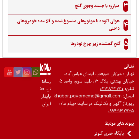
3
مبارزه با جست‌وجوی گنج‌
هوای آلوده با موتورهای منسوخ‌شده و آلاینده خودروهای
4
داخلی
5
گنجِ گمشده زیر چرخ لودرها
نی
ان: خیابان شریعتی، ابتدای عباس‌آباد،
 بهشتی، پلاک ۱۲، طبقه سوم، واحد ۵
رسانۀ
ن:
۰۲۱۲۸۴۲۱۹۱۰
توسعۀ
یل:
khabar.payamema@gmail.com
پایدار
رتاژ آگهی و بک‌لینک در سایت «پیام ما»:
ایران
۰۹۹۴۵۶۱۲
ندهای مرتبط
پایگاه خبری گلونی