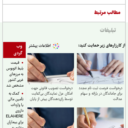
طالب مرتبط
تبلیغات
ارزارهای زیر حمایت کنید:
وب
گردی
قیمت
بلیط اتوبوس
به مرزهای
غربی کشور
مشخص شد
واست فرصت ثبت‌ نام مجدد
درخواست تصویب قانونی جهت
کمک به
ی جاماندگان در یارانه و سهام
امکان عزل نمایندگان بی‌کفایت
الت
توسط رای‌دهندگان پیش از پایان
تأمین مالی
دوره نمایندگی
یا واردات
داروی
ELAHERE
برای بیماران