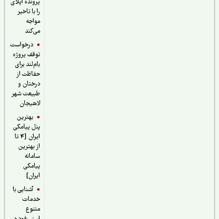
پرونده اپلای
را با تاخیر
مواجه
می‌کند
درخواست
توقف پروژه
بام‌لند برای
حفاظت از
درختان و
طبیعت شهر
لاهیجان
بهترین
پنل پیامکی
ایران [4 تا
از بهترین
سامانه
پیامکی
ایران]
آشنایی با
خدمات
متنوع