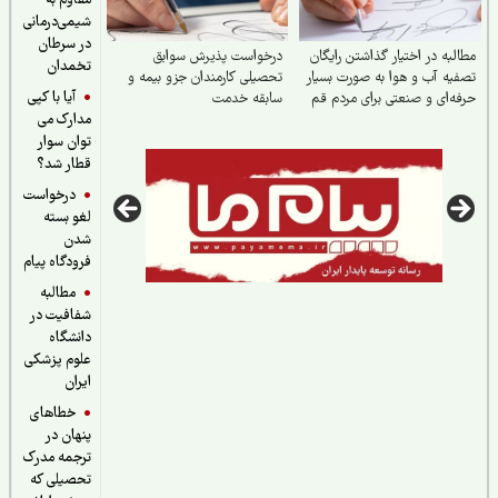
مقاوم به
شیمی‌درمانی
در سرطان
لبه در اختیار گذاشتن رایگان
درخواست پذیرش سوابق
تخمدان
یه آب و هوا به‌ صورت بسیار
تحصیلی کارمندان جزو بیمه و
آیا با کپی
ه‌ای و صنعتی برای مردم قم
سابقه خدمت
مدارک می
وزستان
توان سوار
قطار شد؟
درخواست
لغو بسته
شدن
فرودگاه پیام
مطالبه
شفافیت در
دانشگاه
علوم پزشکی
ایران
خطاهای
پنهان در
ترجمه مدرک
تحصیلی که