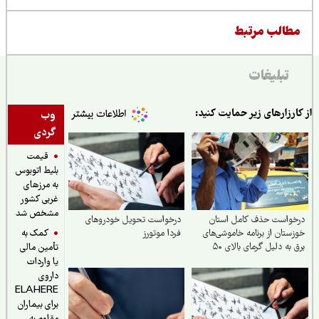
طالب مرتبط
تبلیغات
ارزارهای زیر حمایت کنید:
وب
گردی
قیمت
بلیط اتوبوس
به مرزهای
غربی کشور
مشخص شد
خواست حذف کامل استان
درخواست تحویل خودروهای
کمک به
ستان از برنامه خاموشی‌های
فردا موتورز
برق به دلیل گرمای بالای ۵۰
تأمین مالی
ه
یا واردات
داروی
ELAHERE
برای بیماران