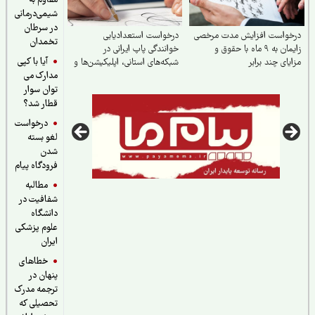
مقاوم به
شیمی‌درمانی
در سرطان
خواست افزایش مدت مرخصی
درخواست استعدادیابی
تخمدان
زایمان به ۹ ماه با حقوق و
خوانندگی پاپ ایرانی در
آیا با کپی
یای چند برابر
شبکه‌های استانی، اپلیکیشن‌ها و
مدارک می
حمایت حداکثری جهت مبارزه با
جایگزین شدن موسیقی غربی
توان سوار
قطار شد؟
درخواست
لغو بسته
شدن
فرودگاه پیام
مطالبه
شفافیت در
دانشگاه
علوم پزشکی
ایران
خطاهای
پنهان در
ترجمه مدرک
تحصیلی که