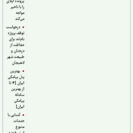
پرونده اپلای
را با تاخیر
مواجه
می‌کند
درخواست
توقف پروژه
بام‌لند برای
حفاظت از
درختان و
طبیعت شهر
لاهیجان
بهترین
پنل پیامکی
ایران [4 تا
از بهترین
سامانه
پیامکی
ایران]
آشنایی با
خدمات
متنوع