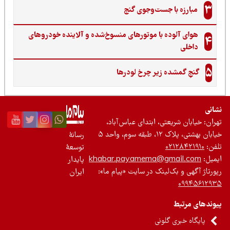
3
مبارزه با جست‌وجوی گنج‌
هوای آلوده با موتورهای منسوخ‌شده و آلاینده خودروهای
4
داخلی
5
گنجِ گمشده زیر چرخ لودرها
نی
ان: خیابان شریعتی، ابتدای عباس‌آباد،
 بهشتی، پلاک ۱۲، طبقه سوم، واحد ۵
رسانۀ
ن:
۰۲۱۲۸۴۲۱۹۱۰
توسعۀ
یل:
khabar.payamema@gmail.com
پایدار
رتاژ آگهی و بک‌لینک در سایت «پیام ما»:
ایران
۰۹۹۴۵۶۱۲
ندهای مرتبط
پایگاه خبری گلونی