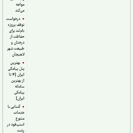
مواجه
می‌کند
درخواست
توقف پروژه
بام‌لند برای
حفاظت از
درختان و
طبیعت شهر
لاهیجان
بهترین
پنل پیامکی
ایران [4 تا
از بهترین
سامانه
پیامکی
ایران]
آشنایی با
خدمات
متنوع
اسنپ‌فود در
رشت