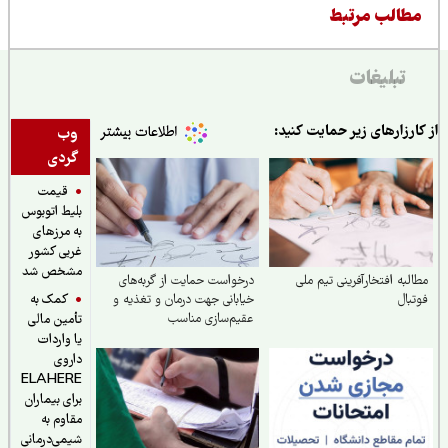
طالب مرتبط
تبلیغات
ارزارهای زیر حمایت کنید:
وب
گردی
قیمت
بلیط اتوبوس
به مرزهای
غربی کشور
مشخص شد
لبه افتخارآفرینی تیم ملی
درخواست حمایت از گربه‌های
کمک به
بال
خیابانی جهت درمان و تغذیه و
عقیم‌سازی مناسب
تأمین مالی
یا واردات
داروی
ELAHERE
برای بیماران
مقاوم به
شیمی‌درمانی