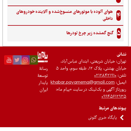
هوای آلوده با موتورهای منسوخ‌شده و آلاینده خودروهای
4
داخلی
5
گنجِ گمشده زیر چرخ لودرها
نی
ان: خیابان شریعتی، ابتدای عباس‌آباد،
 بهشتی، پلاک ۱۲، طبقه سوم، واحد ۵
رسانۀ
ن:
۰۲۱۲۸۴۲۱۹۱۰
توسعۀ
یل:
khabar.payamema@gmail.com
پایدار
رتاژ آگهی و بک‌لینک در سایت «پیام ما»:
ایران
۰۹۹۴۵۶۱۲
ندهای مرتبط
پایگاه خبری گلونی