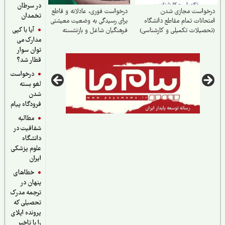
در سرطان
خواست مجازی شدن
درخواست فوری، عادلانه و قاطع
تخمدان
حانات تمام مقاطع دانشگاه
برای رسیدگی به وضعیت معیشتی
آیا با کپی
صیلات تکمیلی و کارشناسی)
فرهنگیان شاغل و بازنشسته
مدارک می
توان سوار
قطار شد؟
درخواست
لغو بسته
شدن
فرودگاه پیام
مطالبه
شفافیت در
دانشگاه
علوم پزشکی
ایران
خطاهای
پنهان در
ترجمه مدرک
تحصیلی که
پرونده اپلای
را با تاخیر