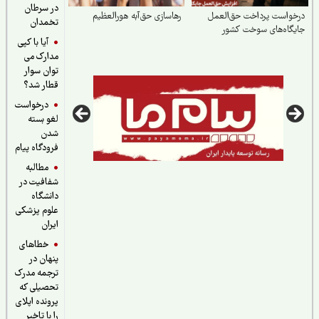
در سرطان
واست پرداخت حق‌العمل
رهاسازی حق‌آبه هورالعظیم
تخمدان
گاه‌های سوخت کشور
آیا با کپی
مدارک می
توان سوار
قطار شد؟
درخواست
لغو بسته
شدن
فرودگاه پیام
مطالبه
شفافیت در
دانشگاه
علوم پزشکی
ایران
خطاهای
پنهان در
ترجمه مدرک
تحصیلی که
پرونده اپلای
را با تاخیر