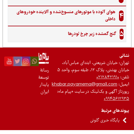
هوای آلوده با موتورهای منسوخ‌شده و آلاینده خودروهای
4
داخلی
5
گنجِ گمشده زیر چرخ لودرها
نی
ان: خیابان شریعتی، ابتدای عباس‌آباد،
 بهشتی، پلاک ۱۲، طبقه سوم، واحد ۵
رسانۀ
ن:
۰۲۱۲۸۴۲۱۹۱۰
توسعۀ
یل:
khabar.payamema@gmail.com
پایدار
رتاژ آگهی و بک‌لینک در سایت «پیام ما»:
ایران
۰۹۹۴۵۶۱۲
ندهای مرتبط
پایگاه خبری گلونی