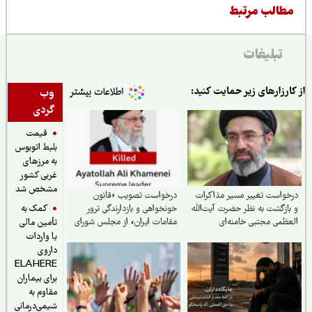
طالب مرتبط
تبلیغات
ارزارهای زیر حمایت کنید:
وب
گردی
قیمت
بلیط اتوبوس
به مرزهای
غربی کشور
مشخص شد
واست تغییر مسیر مذاکرات
درخواست تصویب «قانون
کمک به
ازگشت به نظر حضرت آیت‌الله
خونخواهی و بازدارندگی ترور
ظمی مجتبی خامنه‌ای
مقامات ایران» از مجلس شورای
تأمین مالی
اسلامی
یا واردات
داروی
ELAHERE
برای بیماران
مقاوم به
شیمی‌درمانی