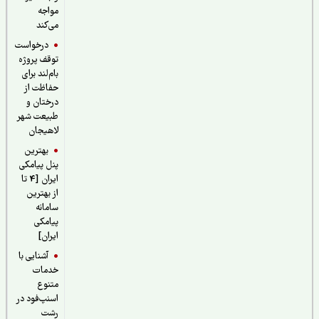
مواجه
می‌کند
درخواست
توقف پروژه
بام‌لند برای
حفاظت از
درختان و
طبیعت شهر
لاهیجان
بهترین
پنل پیامکی
ایران [4 تا
از بهترین
سامانه
پیامکی
ایران]
آشنایی با
خدمات
متنوع
اسنپ‌فود در
رشت