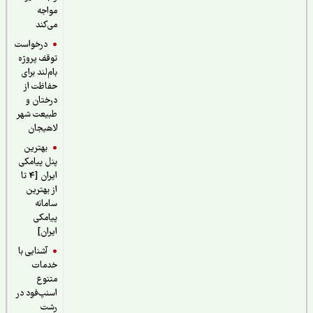
مواجه
می‌کند
درخواست
توقف پروژه
بام‌لند برای
حفاظت از
درختان و
طبیعت شهر
لاهیجان
بهترین
پنل پیامکی
ایران [4 تا
از بهترین
سامانه
پیامکی
ایران]
آشنایی با
خدمات
متنوع
اسنپ‌فود در
رشت