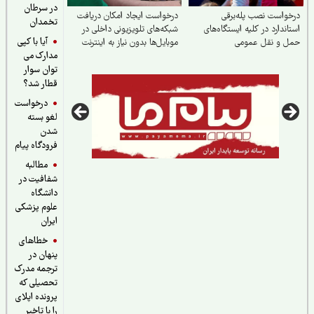
در سرطان
واست نصب پله‌برقی
درخواست ایجاد امکان دریافت
تخمدان
اندارد در کلیه ایستگاه‌های
شبکه‌های تلویزیونی داخلی در
آیا با کپی
‌ و نقل عمومی
موبایل‌ها بدون نیاز به اینترنت
مدارک می
توان سوار
قطار شد؟
درخواست
لغو بسته
شدن
فرودگاه پیام
مطالبه
شفافیت در
دانشگاه
علوم پزشکی
ایران
خطاهای
پنهان در
ترجمه مدرک
تحصیلی که
پرونده اپلای
را با تاخیر