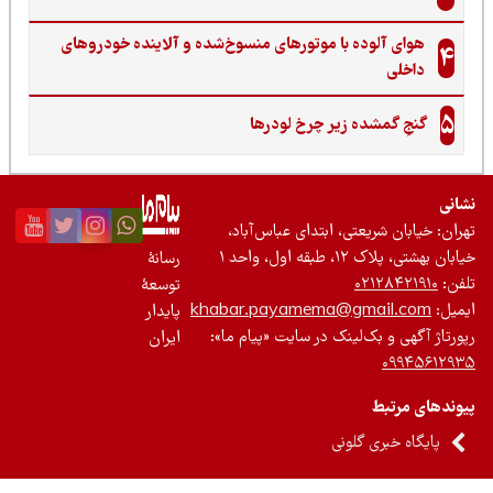
هوای آلوده با موتورهای منسوخ‌شده و آلاینده خودروهای
4
داخلی
5
گنجِ گمشده زیر چرخ لودرها
نی
ان: خیابان شریعتی، ابتدای عباس‌آباد،
 بهشتی، پلاک ۱۲، طبقه اول، واحد ۱
رسانۀ
ن:
۰۲۱۲۸۴۲۱۹۱۰
توسعۀ
یل:
khabar.payamema@gmail.com
پایدار
رتاژ آگهی و بک‌لینک در سایت «پیام ما»:
ایران
۰۹۹۴۵۶۱۲
ندهای مرتبط
پایگاه خبری گلونی