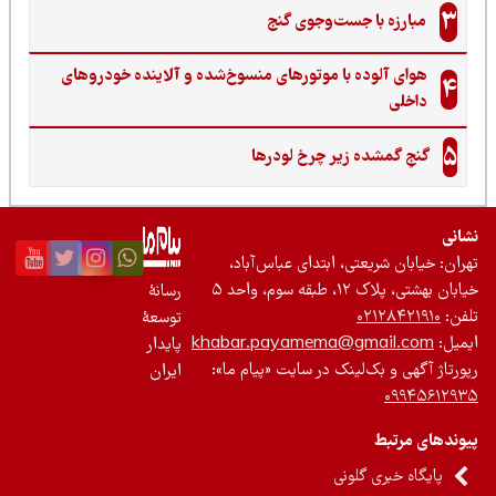
3
مبارزه با جست‌وجوی گنج‌
هوای آلوده با موتورهای منسوخ‌شده و آلاینده خودروهای
4
داخلی
5
گنجِ گمشده زیر چرخ لودرها
نی
ان: خیابان شریعتی، ابتدای عباس‌آباد،
 بهشتی، پلاک ۱۲، طبقه سوم، واحد ۵
رسانۀ
ن:
۰۲۱۲۸۴۲۱۹۱۰
توسعۀ
یل:
khabar.payamema@gmail.com
پایدار
رتاژ آگهی و بک‌لینک در سایت «پیام ما»:
ایران
۰۹۹۴۵۶۱۲
ندهای مرتبط
پایگاه خبری گلونی