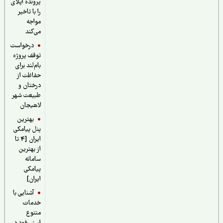
پرونده اپلای
را با تاخیر
مواجه
می‌کند
درخواست
توقف پروژه
بام‌لند برای
حفاظت از
درختان و
طبیعت شهر
لاهیجان
بهترین
پنل پیامکی
ایران [4 تا
از بهترین
سامانه
پیامکی
ایران]
آشنایی با
خدمات
متنوع