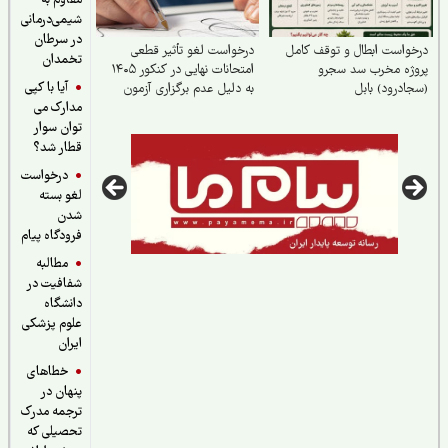
مقاوم به
شیمی‌درمانی
در سرطان
واست ابطال و توقف کامل
درخواست لغو تأثیر قطعی
تخمدان
وژه مخرب سد سجرو
امتحانات نهایی در کنکور ۱۴۰۵
آیا با کپی
ادرود) بابل
به دلیل عدم برگزاری آزمون
مدارک می
واحد
توان سوار
قطار شد؟
درخواست
لغو بسته
شدن
فرودگاه پیام
مطالبه
شفافیت در
دانشگاه
علوم پزشکی
ایران
خطاهای
پنهان در
ترجمه مدرک
تحصیلی که