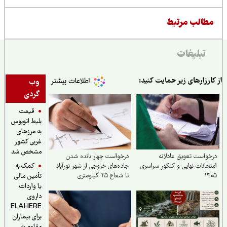
طالب مرتبط
تبلیغات
ارزارهای زیر حمایت کنید:
وب
گردی
قیمت
بلیط اتوبوس
به مرزهای
غربی کشور
مشخص شد
واست تعویق عادلانه
درخواست چهار بانده شدن
کمک به
حانات نهایی و کنکور سراسری
جاده‌های خروجی از شهر نورآباد
۱۴
تا شعاع ۲۵ کیلومتری
تأمین مالی
یا واردات
داروی
ELAHERE
برای بیماران