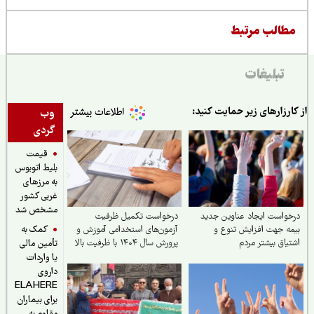
طالب مرتبط
تبلیغات
ارزارهای زیر حمایت کنید:
وب
گردی
قیمت
بلیط اتوبوس
به مرزهای
غربی کشور
مشخص شد
واست ایجاد عناوین جدید
درخواست تکمیل ظرفیت
کمک به
ه جهت افزایش تنوع و
آزمون‌های استخدامی آموزش و
یاق بیشتر مردم
پرورش سال ۱۴۰۴ با ظرفیت بالا
تأمین مالی
یا واردات
داروی
ELAHERE
برای بیماران