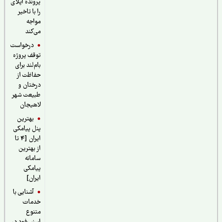
پرونده اپلای
را با تاخیر
مواجه
می‌کند
درخواست
توقف پروژه
بام‌لند برای
حفاظت از
درختان و
طبیعت شهر
لاهیجان
بهترین
پنل پیامکی
ایران [4 تا
از بهترین
سامانه
پیامکی
ایران]
آشنایی با
خدمات
متنوع