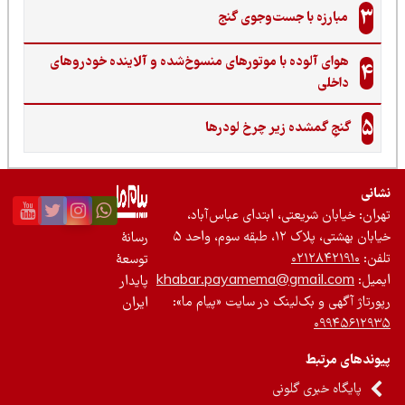
3
مبارزه با جست‌وجوی گنج‌
هوای آلوده با موتورهای منسوخ‌شده و آلاینده خودروهای
4
داخلی
5
گنجِ گمشده زیر چرخ لودرها
نی
ان: خیابان شریعتی، ابتدای عباس‌آباد،
 بهشتی، پلاک ۱۲، طبقه سوم، واحد ۵
رسانۀ
ن:
۰۲۱۲۸۴۲۱۹۱۰
توسعۀ
یل:
khabar.payamema@gmail.com
پایدار
رتاژ آگهی و بک‌لینک در سایت «پیام ما»:
ایران
۰۹۹۴۵۶۱۲
ندهای مرتبط
پایگاه خبری گلونی