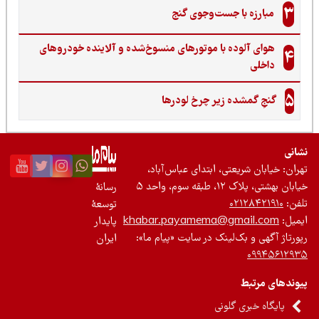
3
مبارزه با جست‌وجوی گنج‌
هوای آلوده با موتورهای منسوخ‌شده و آلاینده خودروهای
4
داخلی
5
گنجِ گمشده زیر چرخ لودرها
نی
ان: خیابان شریعتی، ابتدای عباس‌آباد،
 بهشتی، پلاک ۱۲، طبقه سوم، واحد ۵
رسانۀ
ن:
۰۲۱۲۸۴۲۱۹۱۰
توسعۀ
یل:
khabar.payamema@gmail.com
پایدار
رتاژ آگهی و بک‌لینک در سایت «پیام ما»:
ایران
۰۹۹۴۵۶۱۲
ندهای مرتبط
پایگاه خبری گلونی