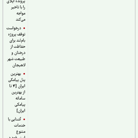
پرونده اپلای
را با تاخیر
مواجه
می‌کند
درخواست
توقف پروژه
بام‌لند برای
حفاظت از
درختان و
طبیعت شهر
لاهیجان
بهترین
پنل پیامکی
ایران [4 تا
از بهترین
سامانه
پیامکی
ایران]
آشنایی با
خدمات
متنوع