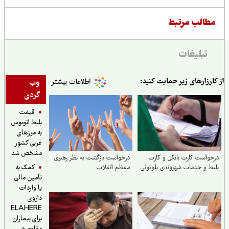
طالب مرتبط
تبلیغات
ارزارهای زیر حمایت کنید:
وب
گردی
قیمت
بلیط اتوبوس
به مرزهای
غربی کشور
مشخص شد
واست کارت بانکی و کارت
درخواست بازگشت به نظر رهبری
کمک به
ط و خدمات شهروندی بلوتوثی
معظم انقلاب
تأمین مالی
یا واردات
داروی
ELAHERE
برای بیماران