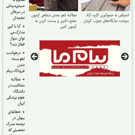
مقاوم به
شیمی‌درمانی
در سرطان
راض به جمع‌آوری کارت آزاد
مطالبه لغو بخش شفاهی آزمون
تخمدان
ت جایگاه‌های جنوب کرمان
جامع دکتری و بسنده کردن به
آیا با کپی
آزمون کتبی
مدارک می
توان سوار
قطار شد؟
درخواست
لغو بسته
شدن
فرودگاه پیام
مطالبه
شفافیت در
دانشگاه
علوم پزشکی
ایران
خطاهای
پنهان در
ترجمه مدرک
تحصیلی که