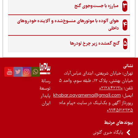
3
مبارزه با جست‌وجوی گنج‌
هوای آلوده با موتورهای منسوخ‌شده و آلاینده خودروهای
4
داخلی
5
گنجِ گمشده زیر چرخ لودرها
نی
ان: خیابان شریعتی، ابتدای عباس‌آباد،
 بهشتی، پلاک ۱۲، طبقه سوم، واحد ۵
رسانۀ
ن:
۰۲۱۲۸۴۲۱۹۱۰
توسعۀ
یل:
khabar.payamema@gmail.com
پایدار
رتاژ آگهی و بک‌لینک در سایت «پیام ما»:
ایران
۰۹۹۴۵۶۱۲
ندهای مرتبط
پایگاه خبری گلونی