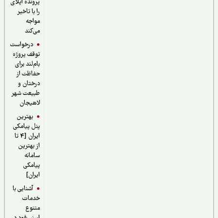
پرونده اپلای
را با تاخیر
مواجه
می‌کند
درخواست
توقف پروژه
بام‌لند برای
حفاظت از
درختان و
طبیعت شهر
لاهیجان
بهترین
پنل پیامکی
ایران [4 تا
از بهترین
سامانه
پیامکی
ایران]
آشنایی با
خدمات
متنوع