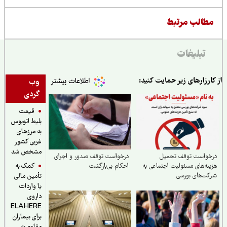
طالب مرتبط
تبلیغات
ارزارهای زیر حمایت کنید:
وب
گردی
قیمت
بلیط اتوبوس
به مرزهای
غربی کشور
مشخص شد
خواست توقف تحمیل
درخواست توقف صدور و اجرای
کمک به
نه‌های مسئولیت اجتماعی به
احکام بی‌بازگشت
ت‌های بورسی
تأمین مالی
یا واردات
داروی
ELAHERE
برای بیماران