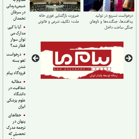
مقاوم به
شیمی‌درمانی
در سرطان
واست تسریع در تولید
ضرورت بازگشایی فوری خانه
تخمدان
فندها، جنگنده‌ها و ناوهای
ملت؛ تکلیف شرعی و قانونی
آیا با کپی
گی ساخت داخل
مدارک می
توان سوار
قطار شد؟
درخواست
لغو بسته
شدن
فرودگاه پیام
مطالبه
شفافیت در
دانشگاه
علوم پزشکی
ایران
خطاهای
پنهان در
ترجمه مدرک
تحصیلی که