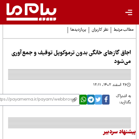
لب مرتبط
نظر کاربران
پربازدیدها
جاق گازهای ﺧﺎﻧﮕﯽ بدون ترموکوپل توقیف و جمع‌آوری
ی‌شود
۲۶ اسفند ۱۴۰۲، ۱۲:۱۱
 اشتراک
ذارید:
نهاد سردبیر