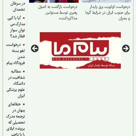
در سرطان
واست اولویت برق پایدار
درخواست بازگشت به اصول
تخمدان
ی جنوب ایران در شرایط گرما
رهبری توسط مسئولین
آیا با کپی
حران
مذاکره‌کننده
مدارک می
توان سوار
قطار شد؟
درخواست
لغو بسته
شدن
فرودگاه پیام
مطالبه
شفافیت در
دانشگاه
علوم پزشکی
ایران
خطاهای
پنهان در
ترجمه مدرک
تحصیلی که
پرونده اپلای
را با تاخیر