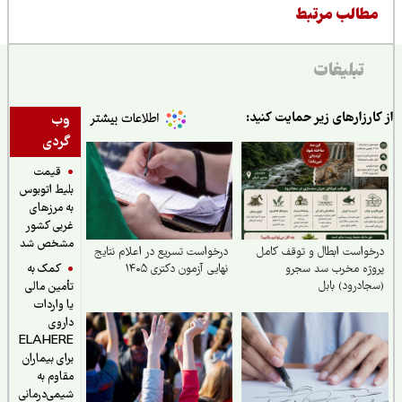
طالب مرتبط
تبلیغات
ارزارهای زیر حمایت کنید:
وب
گردی
قیمت
بلیط اتوبوس
به مرزهای
غربی کشور
مشخص شد
واست ابطال و توقف کامل
درخواست تسریع در اعلام نتایج
کمک به
وژه مخرب سد سجرو
نهایی آزمون دکتری ۱۴۰۵
ادرود) بابل
تأمین مالی
یا واردات
داروی
ELAHERE
برای بیماران
مقاوم به
شیمی‌درمانی