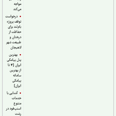
مواجه
می‌کند
درخواست
توقف پروژه
بام‌لند برای
حفاظت از
درختان و
طبیعت شهر
لاهیجان
بهترین
پنل پیامکی
ایران [4 تا
از بهترین
سامانه
پیامکی
ایران]
آشنایی با
خدمات
متنوع
اسنپ‌فود در
رشت