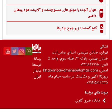
هوای آلوده با موتورهای منسوخ‌شده و آلاینده خودروهای
4
داخلی
5
گنجِ گمشده زیر چرخ لودرها
نی
ان: خیابان شریعتی، ابتدای عباس‌آباد،
 بهشتی، پلاک ۱۲، طبقه سوم، واحد ۵
رسانۀ
ن:
۰۲۱۲۸۴۲۱۹۱۰
توسعۀ
یل:
khabar.payamema@gmail.com
پایدار
رتاژ آگهی و بک‌لینک در سایت «پیام ما»:
ایران
۰۹۹۴۵۶۱۲
ندهای مرتبط
پایگاه خبری گلونی