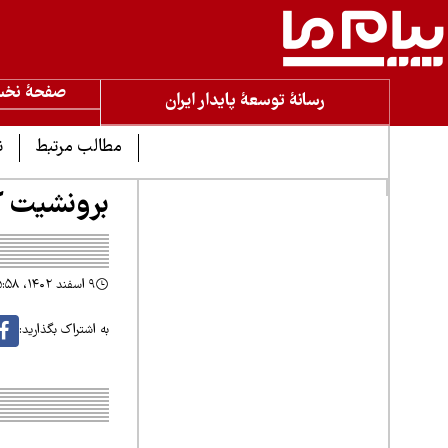
صفحۀ نخ
رسانۀ توسعۀ پایدار ایران
مطالب مرتبط
ن
برونشیت ک
۹ اسفند ۱۴۰۲، ۱۵:۵۸
به اشتراک بگذارید: