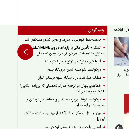
وب گردی
قیمت بلیط اتوبوس به مرزهای غربی کشور مشخص شد
کمک به تأمین مالی یا واردات داروی ELAHERE برای
بیماران مقاوم به شیمی‌درمانی در سرطان تخمدان
آیا با کپی مدارک می توان سوار قطار شد؟
درخواست لغو بسته شدن فرودگاه پیام
وبه
رای رقابت برای
مطالبه شفافیت در دانشگاه علوم پزشکی ایران
خطاهای پنهان در ترجمه مدرک تحصیلی که پرونده اپلای را
با تاخیر مواجه می‌کند
درخواست توقف پروژه بام‌لند برای حفاظت از درختان و
طبیعت شهر لاهیجان
بهترین پنل پیامکی ایران [4 تا از بهترین سامانه پیامکی
ایران]
آشنایی با خدمات متنوع اسنپ‌فود در رشت