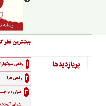
بیشترین نظر کا
1
پربازدیدها
رقص سوگواران
2
رقص عزا
3
مبارزه با جس
هوای آلوده ب