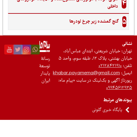
4
داخلی
5
گنجِ گمشده زیر چرخ لودرها
نی
ان: خیابان شریعتی، ابتدای عباس‌آباد،
 بهشتی، پلاک ۱۲، طبقه سوم، واحد ۵
رسانۀ
ن:
۰۲۱۲۸۴۲۱۹۱۰
توسعۀ
یل:
khabar.payamema@gmail.com
پایدار
رتاژ آگهی و بک‌لینک در سایت «پیام ما»:
ایران
۰۹۹۴۵۶۱۲
ندهای مرتبط
پایگاه خبری گلونی