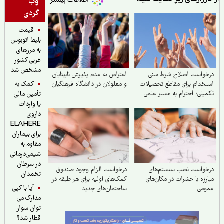
ارزارهای زیر حمایت کنید:
وب
گردی
قیمت
بلیط اتوبوس
به مرزهای
غربی کشور
مشخص شد
خواست اصلاح شرط سنی
اعتراض به عدم پذیرش نابینایان
کمک به
خدام برای مقاطع تحصیلات
و معلولان در دانشگاه فرهنگیان
یلی؛ احترام به مسیر علمی
تأمین مالی
یا واردات
داروی
ELAHERE
برای بیماران
مقاوم به
شیمی‌درمانی
در سرطان
خواست نصب سیستم‌های
درخواست الزام وجود صندوق
تخمدان
رزه با حشرات در مکان‌های
کمک‌های اولیه برای هر طبقه در
آیا با کپی
ومی
ساختمان‌های جدید
مدارک می
توان سوار
قطار شد؟