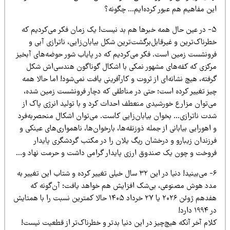
ین مفاهیم هم عبور کرده‌ایم… چگونه؟
۵- در عین حال همه خبرها هم بد نیست! یک زمان فکر می‌کردیم که
رناک‌ترین و غیرقابل‌برگشت‌ترین شکل بیابان‌زایی، ناترازی آبی و
رونشست زمین است. فکر می‌کردیم که در پایاب شور حوضه‌های آبخیز
رکزی که کفه‌های مشهور نمکی با اشکال گوناگون هندسی‌اش شکل
فته، هیچ نشانه‌ای از ثروت و کارآفرینی یافت نمی‌شود! اما حالا همه
یز تغییر کرده است؛ حتی در مناطقی که دچار فرونشست زمین شده،
ی‌توان مزارع خورشیدی منعطف احداث کرد و با تولید انرژی پاک از
دت ناترازی… بخوان بیابان‌زایی کاست. می‌توان اشکال منحصربه‌فرد
اهورایی بیابانی از جمله ذوزنقه‌ها، بارخوان‌ها، ناهمواری‌های عینکی و
رزندان زیبارو و درخشان ریگ یلان را در مکتب گردشگری پایدار
روخت و چون یک صندوق ارزی پایدار گرامی داشت و حرمت نهاد و…
۶- می‌بینید! دنیا در این ۳۲ سال خیلی تغییر کرده و شتاب این تغییر به
دد هوش مصنوعی، بی‌شک افزایش هم خواهد یافت؛ آن‌گونه که
هفدهم ژوئن ۲۰۲۶ یا ۲۷ خرداد ۱۴۰۵ حالا کمترین نسبت را با همتایش
۱۹ دارد!
ام آخر آنکه هیچ‌چیز در این دنیا بدتر و خطرناک‌تر از قطعیت نیست!