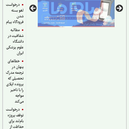
درخواست
لغو بسته
شدن
فرودگاه پیام
مطالبه
شفافیت در
دانشگاه
علوم پزشکی
ایران
خطاهای
پنهان در
ترجمه مدرک
تحصیلی که
پرونده اپلای
را با تاخیر
مواجه
می‌کند
درخواست
توقف پروژه
بام‌لند برای
حفاظت از