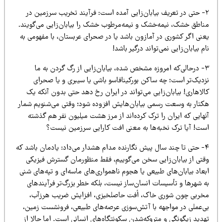
۲- حتی در تعریف بیابان‌زایی آمده است: فرآیند تخریب سرزمین در
ناطق خشک، نیمه‌خشک و نیمه‌مرطوب خشک را بیابان‌زایی می‌گویند.
عنی اگر کشوری در آمازون باشد یا در صحرای عربستان، با مفهومی به
م بیابان‌زایی نمی‌تواند درگیر باشد!
۳- درحالی‌که امروزه مشخص شده، بیابان‌زایی از رگ گردن به ما
زدیک‌تر است؛ چه ساکن بورکینافاسو باشی یا سیبری و یا صحرای
لاهاری! بیابان‌زایی می‌تواند در ایران رخ دهد حتی بدون آنکه یک
کتار به وسعت رسمی بیابان‌هایش افزوده شود؛ وقتی می‌شنویم شمار
هایی که ایران را ترک کرده‌اند از مرز هشت میلیون نفر هم گذشته
ست! آیا ترک نخبه‌ها به معنی افت کارایی سرزمین نیست؟
۴- حتی تا چند سال پیش نگارنده مدام هشدار می‌داد: یادمان باشد که
قتی از بیابان‌زایی سخن می‌گوییم، فقط منظورمان گسترش فیزیکی
عاد بیابان‌های طبیعی یا هجوم ناهمواری‌های ماسه‌ای و تپه‌های شنی
ه شهرها و تأسیسات انسان‌ساز نیست، بلکه خطر بزرگ‌تر فرآیندهای
خربی چون شوری خاک، اُفت حاصلخیزی، افزایش ضریب هرزآب،
ی‌عملی در مواجهه با آتش‌سوزی عرصه‌های طبیعی، فرونشست زمین،
دید زیگونگی و متروکه‌شدن سکونتگاه‌های انسانی است. اما حالا از