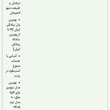
درختان و
طبیعت شهر
لاهیجان
بهترین
پنل پیامکی
ایران [4 تا
از بهترین
سامانه
پیامکی
ایران]
آشنایی با
خدمات
متنوع
اسنپ‌فود در
رشت
بهترین
مدل شومیز
برای افراد
چاق؛ 10
مدل ترند
1405