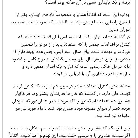
رفته و یک پایداری نسبی در آن حاکم بوده است؟
واب این است که اتفاقاً عشایر و مخصوصاً دام‌های ایشان، یکی از
لاع پایداری محیط‌زیستی بوده‌اند؛ البته با یک تفاوت عمده نسبت به
وران مدرن.
ر گذشته عشایر ایران یک ساختار سیاسی ایلی قدرتمند داشتند که
ترل بر اقدامات جمعی را، که استفاده پایدار از مراتع را تضمین
‌کرد، بر عهده داشت. برای مثال رسم آیش، یعنی عدم بهره‌برداری از
خشی از مراتع در هر سال برای رسیدن گیاهان به بلوغ کامل و ذخیره
انه در دل خاک، رسمی است که نیاز به یک اقدام جمعی دارد و
ان‌های قدیم عشایری آن را اجرایی می‌کردند.
ابه آیش، کنترل تعداد دام در هر مرتع هم نیاز به یک کنترل از بالا
وسط خان دارد. در گذشته که خان‌ها قدرتشان بیشتر بود، هر خانوار
شایری هم تعداد دام کمتری را نگه می‌داشت و همان‌طور که نیازهای
ردم کمتر از میزان مصرف مردم مدرن بود، تعداد دام مورد نیاز هر
نواده نیز کمتر بود.
س این نگاه که عشایر را مخل حفاظت پایدار بدانیم، به‌کلی غلط است.
ر سیستم عشایری را به‌درستی «بشناسیم، ارج نهیم و احیا کنیم»، اتفاقاً