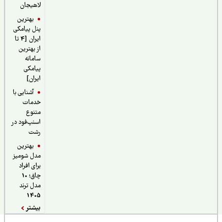
لاهیجان
بهترین
پنل پیامکی
ایران [4 تا
از بهترین
سامانه
پیامکی
ایران]
آشنایی با
خدمات
متنوع
اسنپ‌فود در
رشت
بهترین
مدل شومیز
برای افراد
چاق؛ 10
مدل ترند
1405
بیشتر