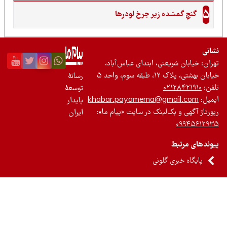
5
گنجِ گمشده زیر چرخ لودرها
نی
ان: خیابان شریعتی، ابتدای عباس‌آباد،
 بهشتی، پلاک ۱۲، طبقه سوم، واحد ۵
رسانۀ
ن:
۰۲۱۲۸۴۲۱۹۱۰
توسعۀ
یل:
khabar.payamema@gmail.com
پایدار
رتاژ آگهی و بک‌لینک در سایت «پیام ما»:
ایران
۰۹۹۴۵۶۱۲
ندهای مرتبط
پایگاه خبری گلونی