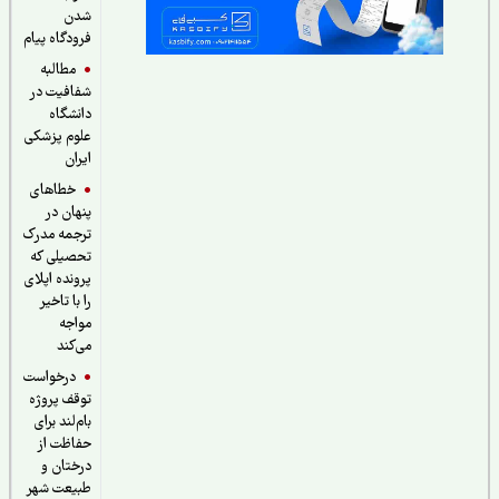
شدن
فرودگاه پیام
مطالبه
شفافیت در
دانشگاه
علوم پزشکی
ایران
خطاهای
پنهان در
ترجمه مدرک
تحصیلی که
پرونده اپلای
را با تاخیر
مواجه
می‌کند
درخواست
توقف پروژه
بام‌لند برای
حفاظت از
درختان و
طبیعت شهر