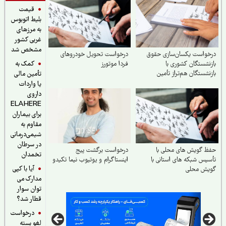
قیمت
بلیط اتوبوس
به مرزهای
غربی کشور
مشخص شد
واست یکسان‌سازی حقوق
درخواست تحویل خودروهای
کمک به
نشستگان کشوری با
فردا موتورز
نشستگان هم‌تراز تأمین
تأمین مالی
ماعی
یا واردات
داروی
ELAHERE
برای بیماران
مقاوم به
شیمی‌درمانی
در سرطان
 گویش های محلی با
درخواست برگشت پیج
تخمدان
یس شبکه های استانی با
اینستاگرام و یوتیوب نیما تکیدو
آیا با کپی
یش محلی
مدارک می
توان سوار
قطار شد؟
درخواست
لغو بسته