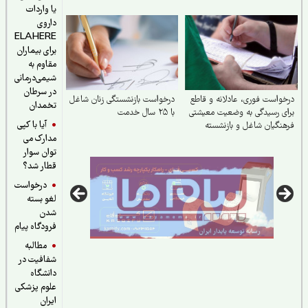
مهاجرین خارجی مقیم ایران
یا واردات
داروی
ELAHERE
برای بیماران
مقاوم به
شیمی‌درمانی
در سرطان
واست فوری، عادلانه و قاطع
درخواست بازنشستگی زنان شاغل
تخمدان
ی رسیدگی به وضعیت معیشتی
با ۲۵ سال خدمت
آیا با کپی
نگیان شاغل و بازنشسته
مدارک می
توان سوار
قطار شد؟
درخواست
لغو بسته
شدن
فرودگاه پیام
مطالبه
شفافیت در
دانشگاه
علوم پزشکی
ایران