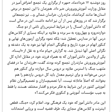
روز دوشنبه ۱۲ خردادماه، «مهر» از برگزاری یک تجمع اعتراض‌آمیز در
قابل وزارت آموزش‌وپرورش خبر داد. هم‌زمان با این تجمع در برخی
ستان‌ها مانند کرمانشاه، مازندران، خراسان شمالی و… نیز تجمعاتی
رگزار شد که در روزهای پس از آن نیز ادامه داشت. این در حالی است
ه دانش‌آموزان امسال را در شرایط استرس‌زای ناشی از دو جنگ
ازده‌روزه و چهل‌روزه به سر برده و علاوه بر اینکه بسیاری از کلاس‌های
رس آنها در مدارس تعطیل شد؛ بلکه نحوه برگزاری آزمون‌های نهایی و
کور ابهام در مورد تاریخ و چگونگی انجام آنها نیز خود به یک دغدغه و
رانی اصلی آنها تبدیل شد. به گزارش «پیام ما» و به نقل از «ایسنا»،
ی از والدین دانش‌آموزان که به همراه فرزند خود در مقابل اداره کل
موزش‌وپرورش مازندران تجمع کرده بودند گفت: «فرزندان ما در فضای
لتهب جنگ با استرس علاوه بر دروس سال دوازده برای کنکور هم
رس می‌خوانند و برای ترمیم معدل باید کل دروس یازدهم را هم
وانند که اصلاً عادلانه نیست، آیا تصمیم‌سازان و تصمیم‌گیران نظام
موزشی کشور در این شرایط به فکر مردم و اقشار مختلف هستند یا فقط
ه جیب مؤسسات آموزشی و کنکوری فکر می‌کنند؟»
ین مادر دانش‌آموز که خود یک فرهنگی بود، اعلام کرد: «جنگ، قطعی
ینترنت و کلاس‌های مجازی یک طرف قضیه است و برپایی امتحانات