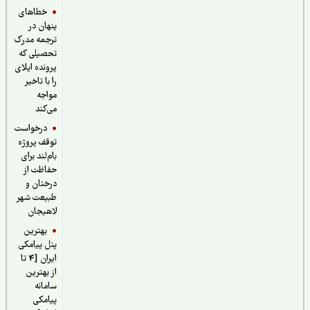
خطاهای
پنهان در
ترجمه مدرک
تحصیلی که
پرونده اپلای
را با تاخیر
مواجه
می‌کند
درخواست
توقف پروژه
بام‌لند برای
حفاظت از
درختان و
طبیعت شهر
لاهیجان
بهترین
پنل پیامکی
ایران [4 تا
از بهترین
سامانه
پیامکی