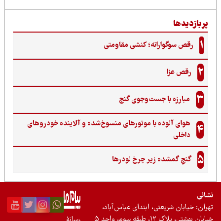
ربازدیدها
1
رقص سوگوارانه؛ کنشی مقاومتی
2
رقص عزا
3
مبارزه با جست‌وجوی گنج‌
هوای آلوده با موتورهای منسوخ‌شده و آلاینده خودروهای
4
داخلی
5
گنجِ گمشده زیر چرخ لودرها
نی
ان: خیابان شریعتی، ابتدای عباس‌آباد،
 بهشتی، پلاک ۱۲، طبقه سوم، واحد ۵
رسانۀ