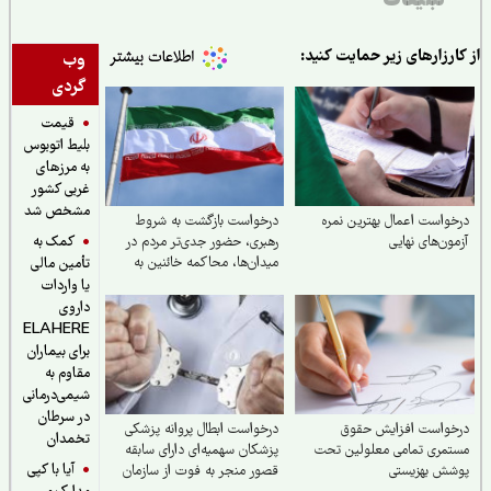
تبلیغات
ارزارهای زیر حمایت کنید:
وب
گردی
قیمت
بلیط اتوبوس
به مرزهای
غربی کشور
مشخص شد
واست اعمال بهترین نمره
درخواست بازگشت به شروط
کمک به
ون‌های نهایی
رهبری، حضور جدی‌تر مردم در
میدان‌ها، محاکمه خائنین به
تأمین مالی
رهبر و ملت و اجرای قانون
یا واردات
حجاب
داروی
ELAHERE
برای بیماران
مقاوم به
شیمی‌درمانی
در سرطان
خواست افزایش حقوق
درخواست ابطال پروانه پزشکی
تخمدان
مری تمامی معلولین تحت
پزشکان سهمیه‌ای دارای سابقه
آیا با کپی
شش بهزیستی
قصور منجر به فوت از سازمان