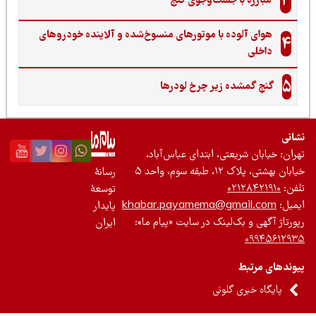
3
مبارزه با جست‌وجوی گنج‌
هوای آلوده با موتورهای منسوخ‌شده و آلاینده خودروهای
4
داخلی
5
گنجِ گمشده زیر چرخ لودرها
نی
ان: خیابان شریعتی، ابتدای عباس‌آباد،
 بهشتی، پلاک ۱۲، طبقه سوم، واحد ۵
رسانۀ
ن:
۰۲۱۲۸۴۲۱۹۱۰
توسعۀ
یل:
khabar.payamema@gmail.com
پایدار
رتاژ آگهی و بک‌لینک در سایت «پیام ما»:
ایران
۰۹۹۴۵۶۱۲
ندهای مرتبط
پایگاه خبری گلونی