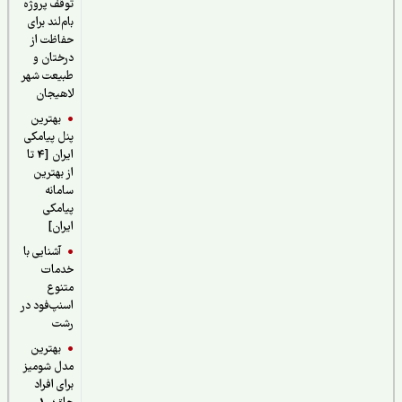
توقف پروژه
بام‌لند برای
حفاظت از
درختان و
طبیعت شهر
لاهیجان
بهترین
پنل پیامکی
ایران [4 تا
از بهترین
سامانه
پیامکی
ایران]
آشنایی با
خدمات
متنوع
اسنپ‌فود در
رشت
بهترین
مدل شومیز
برای افراد