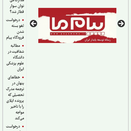
مدارک می
علوم پزشکی
توان سوار
قطار شد؟
درخواست
لغو بسته
شدن
فرودگاه پیام
مطالبه
شفافیت در
دانشگاه
علوم پزشکی
ایران
خطاهای
پنهان در
ترجمه مدرک
تحصیلی که
پرونده اپلای
را با تاخیر
مواجه
می‌کند
درخواست