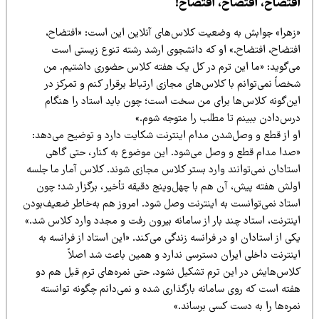
فتضاح، افتضاح، افتضاح!
زهرا» جوابش به وضعیت کلاس‌های آنلاین این است: «افتضاح،
فتضاح، افتضاح.» او که دانشجوی ارشد رشته تنوع زیستی است
ی‌گوید: «ما این ترم در کل یک هفته کلاس حضوری داشتیم. من
صاً نمی‌توانم با کلاس‌های مجازی ارتباط برقرار کنم و تمرکز در
ین‌گونه کلاس‌ها برای من سخت است؛ چون باید استاد را هنگام
رس‌دادن ببینم تا مطلب را متوجه شوم.»
و از قطع و وصل‌شدن مدام اینترنت شکایت دارد و توضیح می‌دهد:
صدا مدام قطع و وصل می‌شود. این موضوع به کنار، حتی گاهی
ستادان نمی‌توانند وارد بستر کلاس مجازی شوند. کلاس آمار ما جلسه
ولش هفته پیش، آن هم با چهل‌وپنج دقیقه تأخیر، برگزار شد؛ چون
ستاد نمی‌توانست به اینترنت وصل شود. امروز هم به‌خاطر ضعیف‌بودن
ینترنت، استاد چند بار از سامانه بیرون رفت و مجدد وارد کلاس شد.»
ی از استادان او در فرانسه زندگی می‌کند. «این استاد از فرانسه به
ینترنت داخلی ایران دسترسی ندارد و همین باعث شد اصلاً
لاس‌هایش در این ترم تشکیل نشود. حتی نمره‌های ترم قبل هم دو
فته است که روی سامانه بارگذاری شده و نمی‌دانم چگونه توانسته
ره‌ها را به دست کسی برساند.»