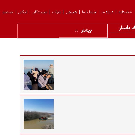
شناسنامه
دربارهٔ ما
ارتباط با ما
همراهی
نظرات
نویسندگان
بایگانی
جستجو
د پایدار
بیشتر