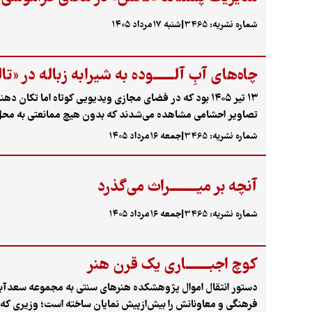
شماره نشریه: 3465
|
شنبه ۱۷مرداد ۱۴۰۵
چاه‌های آبِ آلــــــوده به شیرابه زباله در «ت
تصاویر احشامی مشاهده می‌شدند که بدون هیچ ممانعتی به محل رهاس
این روستا می‌گوید بعد از آن فیلم، شهرداری تالش دستگاه آورده و 
شماره نشریه: 3465
|
جمعه ۱۶مرداد ۱۴۰۵
تهدید بهداشت عمومی شیرابه این سایت به محیط زیست شهرستان ارسا
از طغیان بیماری‌های پوستی یا گوارشی نداشته اند.
آنچه بر میــــــــراث می‌گذرد
شماره نشریه: 3465
|
جمعه ۱۶مرداد ۱۴۰۵
کوچ اجبـــــــاری یک قرن هنر
دستور انتقال اموال پژوهشکده هنرهای سنتی به مجموعه سعدآباد،
فرهنگی و معاونانش را بیش‌ازپیش نمایان ساخته است؛ وزیری که، به