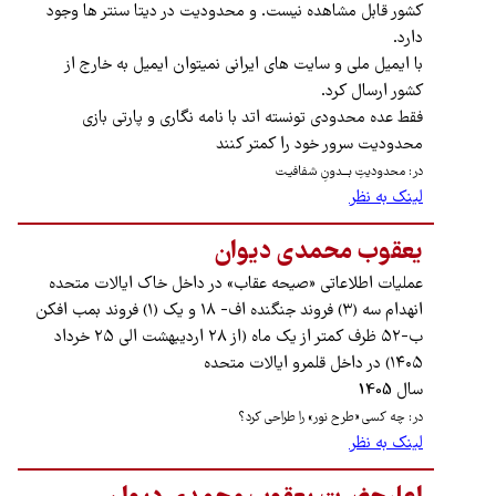
کشور قابل مشاهده نیست. و محدودیت در دیتا سنتر ها وجود
دارد.
با ایمیل ملی و سایت های ایرانی نمیتوان ایمیل به خارج از
کشور ارسال کرد.
فقط عده محدودی تونسته اتد با نامه نگاری و پارتی بازی
محدودیت سرور خود را کمتر کنند
در: محدودیتِ بـــدونِ شفافیـت
لینک به نظر
یعقوب محمدی دیوان
عملیات اطلاعاتی «صیحه عقاب» در داخل خاک ایالات متحده
انهدام سه (۳) فروند جنگنده اف- ۱۸ و یک (۱) فروند بمب افکن
ب-۵۲ ظرف کمتر از یک ماه (از ۲۸ اردیبهشت الی ۲۵ خرداد
۱۴۰۵) در داخل قلمرو ایالات متحده
سال 1405
در: چه کسی «طرح نور» را طراحی کرد؟
لینک به نظر