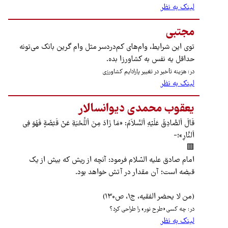
لینک به نظر
مجتبی
توی این شرایط، وام‌های کم‌دردسر مثل وام گرین بانک می‌تونه
حداقل یه نفس به کشاورزا بده.
در: هزینه تأخیر در تغییر پارادایم کشاورزی
لینک به نظر
یعقوب محمدی دیوانسالار
قَالَ اَلصَّادِقُ عَلَيْهِ اَلسَّلاَمُ: «مَا زَادَ مِنَ اَللِّحْيَةِ عَنْ قَبْضَةٍ فَهُوَ فِي
اَلنَّارِ»؛-
🟥
امام صادق عليه السّلام فرمود: آنچه از ريش كه بيش از يك
قبضه است؛ آن مقدار در آتش خواهد بود.
(من لا یحضر الفقیه، ج۱، ص۱۳۰)
در: چه کسی «طرح نور» را طراحی کرد؟
لینک به نظر