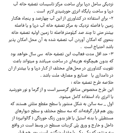
نزدیکی ساحل دریا برای ساخت مرکز تاسیسات تصفیه خانه آب
دریا و ساخت پایگاه انرژی خورشیدی لازم است .
۲- برای استفاده در کشاورزی از این آب چهارصد و پنجاه هکتار
زمین با فاصله نزدیک به مرکز تصفیه خانه آب دریا و یا فاصله
بیشتر حتی تا چند صد کیلومتر فاصله تا زمین اولیه تصفیه خانه
بنحوی که امکان آوردن آب تصفیه شده به آن محل امکان پذیر
باشد احتیاج است .
۳- حد اقل مدت فعالیت این تصفیه خانه سی سال خواهد بود
که بدون هیچگونه هزینه‌ای در ساخت میباشد و میتواند باعث
تقویت کشاورزی در محل‌های مختلف از کنار دریا و یا بیشتر از ان
در دامداری یا صنایع و مصارف ملت باشد .
خلاصه طرح تصفیه خانه :
این طرح مخصوص مناطق گرمسیر است و از گرما و نور خورشید
یا انرژی باد استفاده کامل میشود.
اول _ سه سالن به شکل منشور با سطح مقطع مثلثی هستند که
روی هم قرار گرفته‌اند که سه سطح مختلف و سطح دیوارهای
مستطیلی با بدنه استیل یا فلز بدون زنگ خوردگی ( گالوانیزه) از
داخل و خارج و ورق پلی کربنات مسطح در وسط است در واقع
سه منشور که یکی یکی با مقدار بزرگتری است روی هم قرار