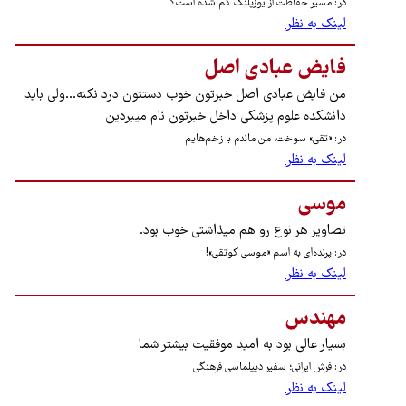
در: مسیر حفاظت از یوزپلنگ گم شده است؟
لینک به نظر
فایض عبادی اصل
من فایض عبادی اصل خبرتون خوب دستتون درد نکنه...ولی باید
دانشکده علوم پزشکی داخل خبرتون نام میبردین
در: «تقی» سوخت، من ماندم با زخم‌هایم
لینک به نظر
موسی
تصاویر هر نوع رو هم میذاشتی خوب بود.
در: پرنده‌ای به اسم «موسی کوتقی»!
لینک به نظر
مهندس
بسیار عالی بود به امید موفقیت بیشتر شما
در: فرش ایرانی؛ سفیر دیپلماسی فرهنگی
لینک به نظر