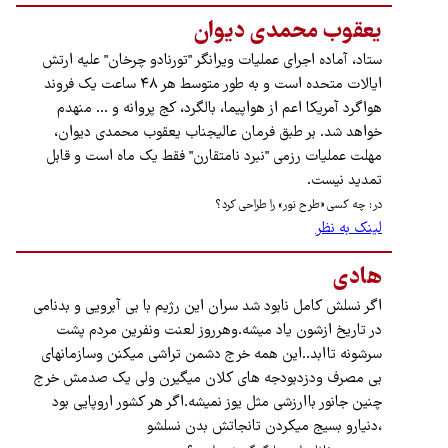
یعقوب محمدی دیوان
ستاد، آماده اجرای عملیات ویرانگر "تورنادو چرخان" علیه ارتش
ایالات متحده است و به طور متوسط هر ۴۸ ساعت یک فروند
هواگرد آمریکا اعم از هواپیما، بالگرد، کج پروانه و ... منهدم
خواهد شد. بر طبق فرمان عالیجناب یعقوب محمدی دیوان،
مهلت عملیات رزمی "نبرد نامتقارن" فقط یک ماه است و قابل
تمدید نیست.
در: چه کسی «طرح نور» را طراحی کرد؟
لینک به نظر
هادی
اگر نسلش کامل نابود شد سران این رژیم با بی آبرویی و بدنامی
در تاریخ ازشون یاد میشه.وهرروز لعنت ونفرین مردم پشت
سرشونه تاابد..این همه خرج دشمن تراشی میکنن وسازمانهای
بی مصرف ودزدبودجه های کلان میگیرن ولی یک صدمش خرج
چنین جانور باارزشی مثل یوز نمیشه.اگر هر کشور اروپایی بود
،دنیارو بسیج میکردن تانجاتش بدن نسلشو