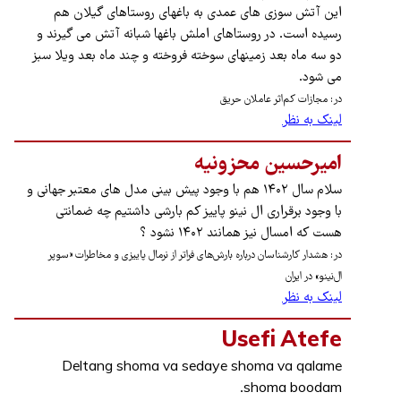
این آتش سوزی های عمدی به باغهای روستاهای گیلان هم
رسیده است. در روستاهای املش باغها شبانه آتش می گیرند و
دو سه ماه بعد زمینهای سوخته فروخته و چند ماه بعد ویلا سبز
می شود.
در: مجازات کم‌اثر عاملان حریق
لینک به نظر
امیرحسین محزونیه
سلام سال ۱۴۰۲ هم با وجود پیش بینی مدل های معتبر جهانی و
با وجود برقراری ال نینو پاییز کم بارشی داشتیم چه ضمانتی
هست که امسال نیز همانند ۱۴۰۲ نشود ؟
در: هشدار کارشناسان درباره بارش‌های فراتر از نرمال پاییزی و مخاطرات «سوپر
ال‌نینو» در ایران
لینک به نظر
Usefi Atefe
Deltang shoma va sedaye shoma va qalame
shoma boodam.