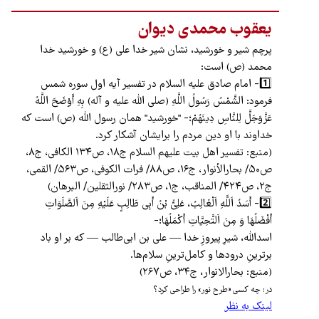
یعقوب محمدی دیوان
پرچم شیر و خورشید، نشان شیر خدا علی (ع) و خورشید خدا
محمد (ص) است:
1️⃣- امام صادق علیه السلام در تفسیر آیه اول سوره شمس
فرمود: الشَّمْسُ رَسُولُ اللَّهِ (صلی الله علیه و آله) بِهِ أَوْضَحَ اللَّهُ
عَزَّ‌وَ‌جَلَّ لِلنَّاسِ دِینَهُمْ؛- "خورشید" همان رسول الله (ص) است که
خداوند با او دین مردم را برایشان آشکار کرد.
(منبع: تفسیر اهل بیت علیهم السلام ج۱۸، ص۱۳۴ الکافی، ج۸،
ص۵۰/ بحارالأنوار، ج۱۶، ص۸۸/ فرات الکوفی، ص۵۶۳/ القمی،
ج۲، ص۴۲۴/ المناقب، ج۱، ص۲۸۳/ نورالثقلین/ البرهان)
2️⃣- أَسَدُ اَللَّهِ اَلْغَالِبُ، عَلِيُّ بْنُ أَبِي طَالِبٍ عَلَيْهِ مِنَ اَلصَّلَوَاتِ
أَفْضَلُهَا وَ مِنَ اَلتَّحِيَّاتِ أَكْمَلُهَا؛-
اسدالله، شیرِ پیروزِ خدا — علی بن ابی‌طالب — که بر او باد
برترینِ درودها و کامل‌ترینِ سلام‌ها.
(منبع: بحارالانوار، ج۳۴، ص۲۶۷)
در: چه کسی «طرح نور» را طراحی کرد؟
لینک به نظر