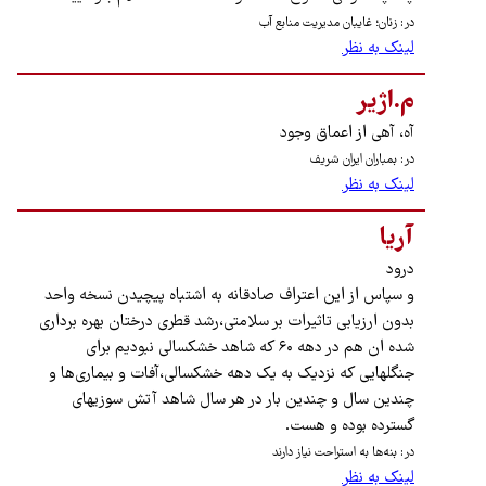
در: زنان؛ غایبان مدیریت منابع آب
لینک به نظر
م.اژیر
آه، آهی از اعماق وجود
در: بمباران ایران شریف
لینک به نظر
آریا
درود
و سپاس از این اعتراف صادقانه به اشتباه پیچیدن نسخه واحد
بدون ارزیابی تاثیرات بر سلامتی،رشد قطری درختان بهره برداری
شده ان هم در دهه ۶۰ که شاهد خشکسالی نبودیم برای
جنگلهایی که نزدیک به یک دهه خشکسالی،آفات و بیماری‌ها و
چندین سال و چندین بار در هر سال شاهد آتش سوزیهای
گسترده بوده و هست.
در: بنه‌ها به استراحت نیاز دارند
لینک به نظر