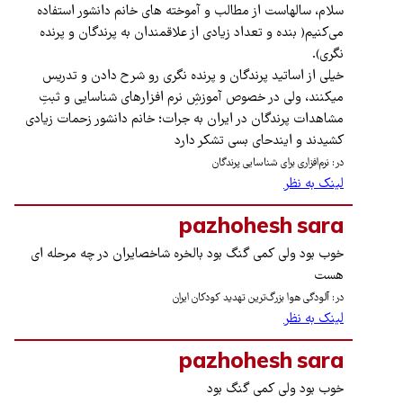
سلام، سالهاست از مطالب و آموخته های خانم دانشور استفاده
می‌کنیم( بنده و تعداد زیادی از علاقمندان به پرندگان و‌ پرنده
نگری).
خیلی از اساتید پرندگان و پرنده نگری رو شرح دادن و تدریس
میکنند، ولی در خصوص آموزشِ نرم افزارهای شناسایی و ثبتِ
مشاهدات پرندگان در ایران به جرات؛ خانم دانشور زحمات زیادی
کشیدند و ایندحای بسی تشکر دارد
در: نرم‌افزاری برای شناسایی پرندگان
لینک به نظر
pazhohesh sara
خوب بود ولی کمی گنگ بود بالخره شاخصایران در چه مرحله ای
هست
در: آلودگی هوا بزرگ‌ترین تهدید کودکان ایران
لینک به نظر
pazhohesh sara
خوب بود ولی کمی گنگ بود