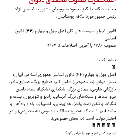
اعلیحضرت یعقوب محمدی دیوان
جنایت شگفت انگیز محمود سبورجیان مشهور به احمدی نژاد
رئیس جمهور مورد علاقه روستاییان:
قانون اجرای سیاست‌های کلی اصل چهل و چهارم (44) قانون
اساسی
مصوب ۱۳۸۶ با آخرین اصلاحات تا ۱۴۰۲!
تماشا کنید:
🧧
اصل چهل و چهارم (44) قانون اساسی جمهوری اسلامی ایران:
بخش دولتی (نه خصوصی) شامل کلیه صنایع بزرگ‌، صنایع مادر،
بازرگانی خارجی‌، معادن بزرگ‌، بانکداری‌ (بانکها)، بیمه‌، تامین
نیرو، سدها و شبکه‌های بزرگ آبرسانی‌، رادیو و تلویزیون‌، پست و
تلگراف و تلفن‌ (مخابرات)، هواپیمایی‌، کشتیرانی‌، راه و راه‌آهن و
مانند اینها است که به‌صورت مالکیت عمومی (نه خصوصی) و در
اختیار دولت است‌ (نه بخش خصوصی).
🧧🧧🧧🧧🧧
در: چه کسی «طرح نور» را طراحی کرد؟