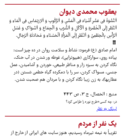
یعقوب محمدی دیوان
اَلنَّشْوَةُ فِي عَشْرِ أَشْيَاءَ فِي اَلْمَشْيِ وَ اَلرُّكُوبِ وَ اَلاِرْتِمَاسِ فِي اَلْمَاءِ وَ
اَلنَّظَرِ إِلَى اَلْخُضْرَةِ وَ اَلْأَكْلِ وَ اَلشُّرْبِ وَ اَلْجِمَاعِ وَ اَلسِّوَاكِ وَ غَسْلِ
اَلرَّأْسِ بِالْخِطْمِيِّ وَ اَلنَّظَرِ إِلَى اَلْمَرْأَةِ اَلْحَسْنَاءِ وَ مُحَادَثَةِ اَلرِّجَالِ.
🧧
امام صادق (ع) فرمود: نشاط و سلامت روان در ده چيز است:
پیاده روی، سوارکاری (هیپوتراپی)، غوطه ور شدن در آب خنک،
نگاه كردن به سبزه زار و مناظر طبیعی، خوردن و آشاميدن، عمل
جنسي، مسواك كردن، سر را با دمکرده گیاه خطمي شستن (در
عطاریها)، به زن زيبا نگاه كردن و با مردان هم صحبت شدن.
منبع : الخصال، ج 3، ص 443
در: چه کسی «طرح نور» را طراحی کرد؟
لینک به نظر
یک نفر از مردم
تقریباً به نیمه تیرماه رسیدیم، هنوز سایت های ایرانی از خارج از