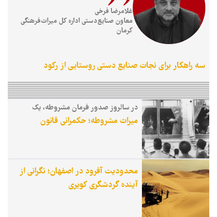
غلامرضا فرخی
معاون صنایع‌دستی اداره کل میراث‌فرهنگی
کرمان
سه راهکار برای نجات صنایع دستی روستایی از رکود
در سالروز صدور فرمان مشروطه، یک
تاریخ‌پژوه از مهم‌ترین دستاورد این انقلاب
میراث مشروطه؛ حکمرانی قانون
می‌گوید
محدودیت آفرود در اصفهان؛ نگرانی از
آینده گردشگری کویری