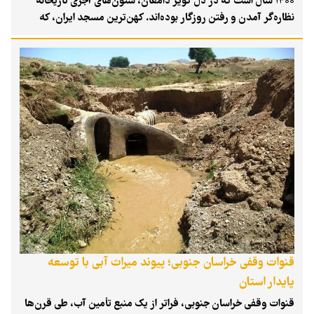
۱۴۰۰ سال است که در دل کویر دامغان، ستون‌های آجری تاریخانه
نظاره‌گر آمدن و رفتن روزگار بوده‌اند. کهن‌ترین مسجد ایران، که
روزگاری بر بقایای آتشکده‌ای ساسانی ساخته شد، این روزها در تدارک
بزرگ‌ترین رویداد تاریخی خود پس از قرن‌هاست: ثبت در فهرست
میراث جهانی یونسکو. تخریب طبقات مازاد یک ساختمان مزاحم و آغاز
عملیات جابه‌جایی نمازخانه‌ای که نیم‌قرن پیش بر پیکره این اثر
تاریخی ساخته شده، نوید آن را می‌دهد که پس از سال‌ها کشمکش،
گره‌های کور این پرونده در حال گشوده‌شدن است. اما آیا این پایان
ماجراست یا هنوز چالش‌هایی در راه جهانی‌شدن این گنجینه کهن
وجود دارد؟
قنوات وقفی خراسان جنوبی؛ پیوند میراث آبی با توسعه
پایدار استان
قنوات وقفی خراسان جنوبی، فراتر از یک منبع تأمین آب، طی قرن‌ها