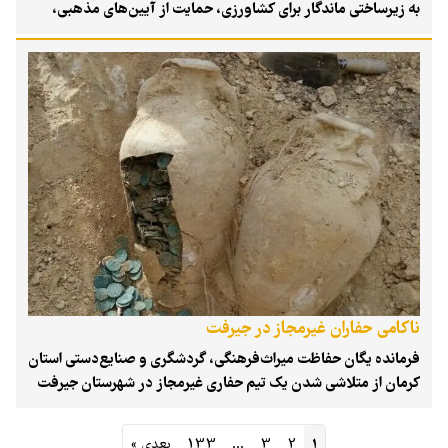
به زیرساختی ماندگار برای کشاورزی، حمایت از آیین‌های مذهبی،
حفظ بناهای تاریخی و کمک به اقشار نیازمند تبدیل شده‌اند؛ ظرفیتی
که همچنان در توسعه پایدار استان نقش‌آفرین است.
ناکامی حفاران غیرمجاز در جیرفت
فرمانده یگان حفاظت میراث‌فرهنگی، گردشگری و صنایع‌دستی استان
کرمان از متلاشی شدن یک تیم حفاری غیرمجاز در شهرستان جیرفت
خبر داد. در این عملیات که با تکیه بر گزارش‌های مردمی و هوشیاری
نیروهای یگان حفاظت انجام شد، متخلفان پیش از دستیابی به اهداف
1
2
3
…
133
بعدی »