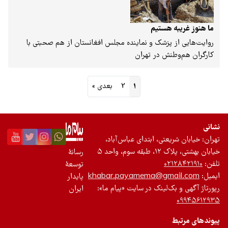
به هستیم
ز پزشک و نماینده مجلس افغانستان از هم صحبتی با
وطنش در تهران
1
2
بعدی »
ریعتی، ابتدای عباس‌آباد،
سوم، واحد ۵
رسانۀ
۰۲۱۲
توسعۀ
khabar.payamema@gmai
پایدار
 بک‌لینک در سایت «پیام ما»:
ایران
ط