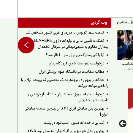
وب گردی
قیمت بلیط اتوبوس به مرزهای غربی کشور مشخص شد
کمک به تأمین مالی یا واردات داروی ELAHERE برای
بیماران مقاوم به شیمی‌درمانی در سرطان تخمدان
آیا با کپی مدارک می توان سوار قطار شد؟
درخواست لغو بسته شدن فرودگاه پیام
امناسب
رداخت
مطالبه شفافیت در دانشگاه علوم پزشکی ایران
خطاهای پنهان در ترجمه مدرک تحصیلی که پرونده اپلای را
با تاخیر مواجه می‌کند
درخواست توقف پروژه بام‌لند برای حفاظت از درختان و
طبیعت شهر لاهیجان
بهترین پنل پیامکی ایران [4 تا از بهترین سامانه پیامکی
ایران]
آشنایی با خدمات متنوع اسنپ‌فود در رشت
بهترین مدل شومیز برای افراد چاق؛ 10 مدل ترند 1405