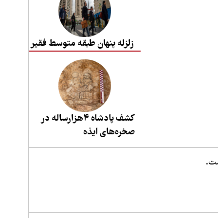
زلزله پنهان طبقه متوسط فقیر
کشف پادشاه ۴هزارساله در
صخره‌های ایذه
ست.