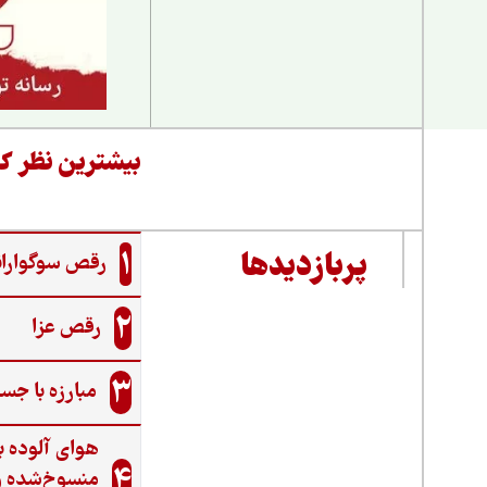
بیشترین نظر کا
1
پربازدیدها
رقص سوگواران
2
رقص عزا
3
مبارزه با جس
هوای آلوده ب
4
منسوخ‌شده و