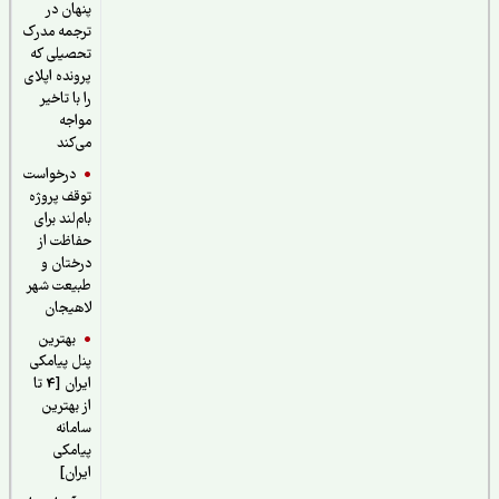
پنهان در
ترجمه مدرک
تحصیلی که
پرونده اپلای
را با تاخیر
مواجه
می‌کند
درخواست
توقف پروژه
بام‌لند برای
حفاظت از
درختان و
طبیعت شهر
لاهیجان
بهترین
پنل پیامکی
ایران [4 تا
از بهترین
سامانه
پیامکی
ایران]