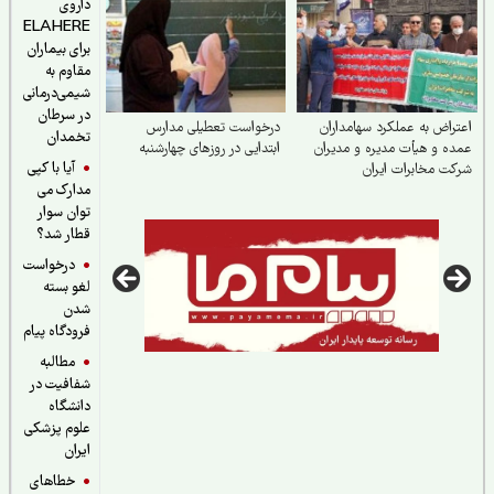
داروی
ELAHERE
برای بیماران
مقاوم به
شیمی‌درمانی
در سرطان
راض به عملکرد سهامداران
درخواست تعطیلی مدارس
تخمدان
ه و هیأت مدیره و مدیران
ابتدایی در روزهای چهارشنبه
آیا با کپی
ت مخابرات ایران
مدارک می
توان سوار
قطار شد؟
درخواست
لغو بسته
شدن
فرودگاه پیام
مطالبه
شفافیت در
دانشگاه
علوم پزشکی
ایران
خطاهای