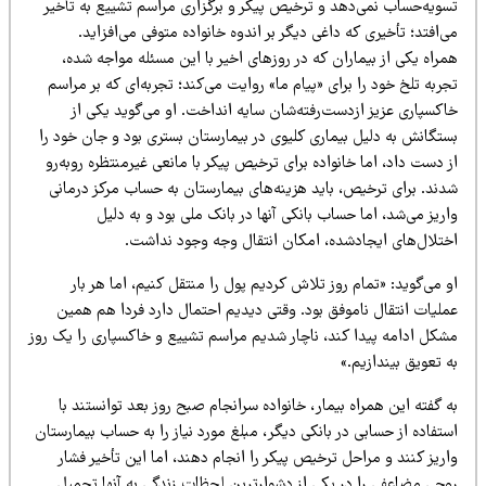
سویه‌حساب نمی‌دهد و ترخیص پیکر و برگزاری مراسم تشییع به تأخیر
‌افتد؛ تأخیری که داغی دیگر بر اندوه خانواده متوفی می‌افزاید.
راه یکی از بیماران که در روزهای اخیر با این مسئله مواجه شده،
ربه تلخ خود را برای «پیام ما» روایت می‌کند؛ تجربه‌ای که بر مراسم
اکسپاری عزیز ازدست‌رفته‌شان سایه انداخت. او می‌گوید یکی از
ستگانش به دلیل بیماری کلیوی در بیمارستان بستری بود و جان خود را
 دست داد، اما خانواده برای ترخیص پیکر با مانعی غیرمنتظره روبه‌رو
دند. برای ترخیص، باید هزینه‌های بیمارستان به حساب مرکز درمانی
ریز می‌شد، اما حساب بانکی آنها در بانک ملی بود و به دلیل
ختلال‌های ایجادشده، امکان انتقال وجه وجود نداشت.
 می‌گوید: «تمام روز تلاش کردیم پول را منتقل کنیم، اما هر بار
ملیات انتقال ناموفق بود. وقتی دیدیم احتمال دارد فردا هم همین
شکل ادامه پیدا کند، ناچار شدیم مراسم تشییع و خاکسپاری را یک روز
 تعویق بیندازیم.»
 گفته این همراه بیمار، خانواده سرانجام صبح روز بعد توانستند با
تفاده از حسابی در بانکی دیگر، مبلغ مورد نیاز را به حساب بیمارستان
ریز کنند و مراحل ترخیص پیکر را انجام دهند، اما این تأخیر فشار
وحی مضاعفی را در یکی از دشوارترین لحظات زندگی به آنها تحمیل