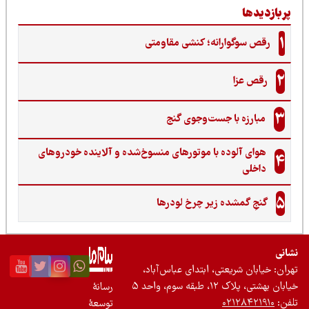
ربازدیدها
1
رقص سوگوارانه؛ کنشی مقاومتی
2
رقص عزا
3
مبارزه با جست‌وجوی گنج‌
هوای آلوده با موتورهای منسوخ‌شده و آلاینده خودروهای
4
داخلی
5
گنجِ گمشده زیر چرخ لودرها
نی
ان: خیابان شریعتی، ابتدای عباس‌آباد،
 بهشتی، پلاک ۱۲، طبقه سوم، واحد ۵
رسانۀ
ن:
۰۲۱۲۸۴۲۱۹۱۰
توسعۀ