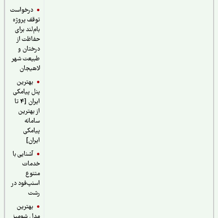
درخواست
توقف پروژه
بام‌لند برای
حفاظت از
درختان و
طبیعت شهر
لاهیجان
بهترین
پنل پیامکی
ایران [4 تا
از بهترین
سامانه
پیامکی
ایران]
آشنایی با
خدمات
متنوع
اسنپ‌فود در
رشت
بهترین
مدل شومیز