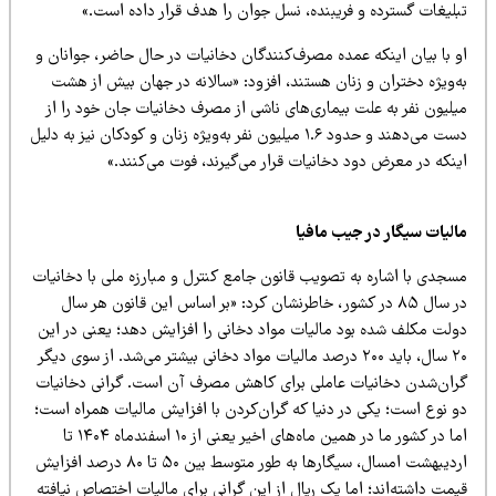
بلیغات گسترده و فریبنده، نسل جوان را هدف قرار داده است.»
و با بیان اینکه عمده مصرف‌کنندگان دخانیات در حال حاضر، جوانان و
ه‌ویژه دختران و زنان هستند، افزود: «سالانه در جهان بیش از هشت
یلیون نفر به علت بیماری‌های ناشی از مصرف دخانیات جان خود را از
دست می‌دهند و حدود ۱.۶ میلیون نفر به‌ویژه زنان و کودکان نیز به دلیل
ینکه در معرض دود دخانیات قرار می‌گیرند، فوت می‌کنند.»
الیات سیگار در جیب مافیا
سجدی با اشاره به تصویب قانون جامع کنترل و مبارزه ملی با دخانیات
در سال ۸۵ در کشور، خاطرنشان کرد: «بر اساس این قانون هر سال
ولت مکلف شده بود مالیات مواد دخانی را افزایش دهد؛ یعنی در این
۲۰ سال، باید ۲۰۰ درصد مالیات مواد دخانی بیشتر می‌شد. از سوی دیگر
ران‌شدن دخانیات عاملی برای کاهش مصرف آن است. گرانی دخانیات
و نوع است؛ یکی در دنیا که گران‌کردن با افزایش مالیات همراه است؛
اما در کشور ما در همین ماه‌های اخیر یعنی از ۱۰ اسفندماه ۱۴۰۴ تا
اردیبهشت امسال، سیگارها به طور متوسط بین ۵۰ تا ۸۰ درصد افزایش
مت داشته‌اند؛ اما یک ریال از این گرانی برای مالیات اختصاص نیافته