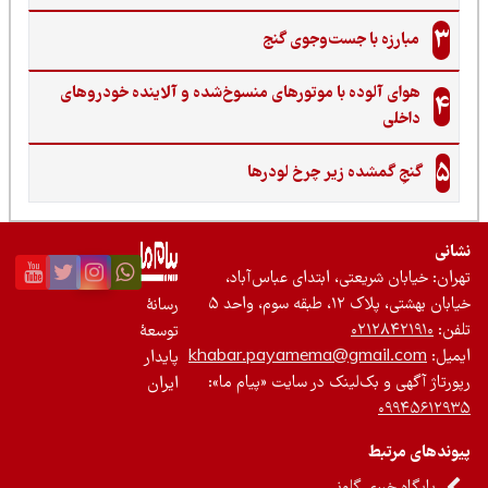
3
مبارزه با جست‌وجوی گنج‌
هوای آلوده با موتورهای منسوخ‌شده و آلاینده خودروهای
4
داخلی
5
گنجِ گمشده زیر چرخ لودرها
نی
ان: خیابان شریعتی، ابتدای عباس‌آباد،
 بهشتی، پلاک ۱۲، طبقه سوم، واحد ۵
رسانۀ
ن:
۰۲۱۲۸۴۲۱۹۱۰
توسعۀ
یل:
khabar.payamema@gmail.com
پایدار
رتاژ آگهی و بک‌لینک در سایت «پیام ما»:
ایران
۰۹۹۴۵۶۱۲
ندهای مرتبط
پایگاه خبری گلونی