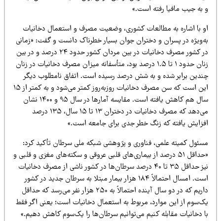
 به جیب مافیا رفته است.»
و با اشاره به مطالعات کشوری، وضعیت مصرف و استعمال دخانیات
ه‌ویژه در پسران و دختران جوان بسیار خطرناک دانست و گفت: «زمانی
در کشور مصرف دخانیات در بین مردان کشور حدود ۲۴ درصد و در بین
زنان حدود ۱ تا ۱.۵ درصد بود، متأسفانه میزان مصرف دخانیات در زنان
ندین برابر شده و به شش درصد رسیده است. اتفاق نامطلوب دیگر
این است که سن مصرف دخانیات روزبه‌روز کمتر می‌شود و به کمتر از ۱۵
سال هم کاهش یافته است. مقایسه آمارها در سال ۹۵ و ۱۴۰۰ نشان
می‌دهد که مصرف دخانیات در دختران ۱۳ تا ۱۵ سال، ۱۳۵ درصد
فزایش یافته که زنگ خطر جدی برای جامعه است.»
سئول کمیته علمی، فناوری و پژوهشی شبکه ملی سرطان تأکید کرد:
«حداقل ۵۱ درصد از بیماری‌های قلبی عروقی و سکته‌های مغزی و قلبی و
نیز حداقل ۳۵ تا ۴۰ درصد سرطان‌ها در کشور ناشی از مصرف دخانیات
است. امسال احتمالاً ۱۸۴ هزار بیمار مبتلا به سرطان جدید در کشور
داریم که در دو سال آینده احتمالاً به ۲۵۰ هزار نفر می‌رسد که حداقل
ک‌سوم از این موارد، مربوط به استعمال دخانیات است؛ یعنی اگر فقط
ا دخانیات مقابله کنیم می‌توانیم سرطان‌ها را یک‌سوم کاهش دهیم.»