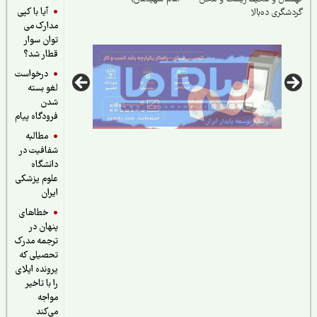
آیا با کپی
شگری ده‌بالا
مدارک می
توان سوار
قطار شد؟
درخواست
لغو بسته
شدن
فرودگاه پیام
مطالبه
شفافیت در
دانشگاه
علوم پزشکی
ایران
خطاهای
پنهان در
ترجمه مدرک
تحصیلی که
پرونده اپلای
را با تاخیر
مواجه
می‌کند