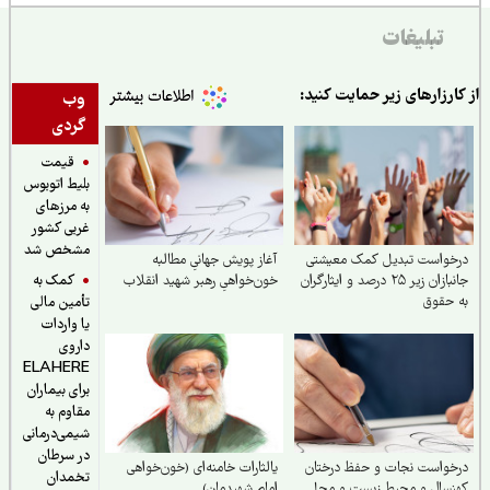
تبلیغات
ارزارهای زیر حمایت کنید:
وب
گردی
قیمت
بلیط اتوبوس
به مرزهای
غربی کشور
مشخص شد
خواست تبدیل کمک معیشتی
آغاز پویش جهانیِ مطالبه
کمک به
جانبازان زیر ۲۵ درصد و ایثارگران
خون‌خواهیِ رهبر شهید انقلاب
حقوق
تأمین مالی
یا واردات
داروی
ELAHERE
برای بیماران
مقاوم به
شیمی‌درمانی
در سرطان
واست نجات و حفظ درختان
یالثارات خامنه‌ای (خون‌خواهی
تخمدان
نسال و محیط زیست و محل
امام شهیدمان)