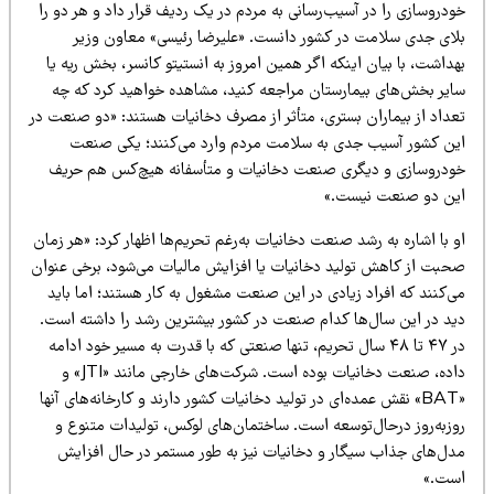
دروسازی را در آسیب‌رسانی به مردم در یک ردیف قرار داد و هر دو را
لای جدی سلامت در کشور دانست. «علیرضا رئیسی» معاون وزیر
داشت، با بیان اینکه اگر همین امروز به انستیتو کانسر، بخش ریه یا
ایر بخش‌های بیمارستان مراجعه کنید، مشاهده خواهید کرد که چه
عداد از بیماران بستری، متأثر از مصرف دخانیات هستند: «دو صنعت در
ین کشور آسیب جدی به سلامت مردم وارد می‌کنند؛ یکی صنعت
ودروسازی و دیگری صنعت دخانیات و متأسفانه هیچ‌کس هم حریف
ین دو صنعت نیست.»
 با اشاره به رشد صنعت دخانیات به‌رغم تحریم‌ها اظهار کرد: «هر زمان
حبت از کاهش تولید دخانیات یا افزایش مالیات می‌شود، برخی عنوان
ی‌کنند که افراد زیادی در این صنعت مشغول به کار هستند؛ اما باید
ید در این سال‌ها کدام صنعت در کشور بیشترین رشد را داشته است.
در ۴۷ تا ۴۸ سال تحریم، تنها صنعتی که با قدرت به مسیر خود ادامه
داده، صنعت دخانیات بوده است. شرکت‌های خارجی مانند «JTI» و
«BAT» نقش عمده‌ای در تولید دخانیات کشور دارند و کارخانه‌های آنها
وزبه‌روز درحال‌توسعه است. ساختمان‌های لوکس، تولیدات متنوع و
دل‌های جذاب سیگار و دخانیات نیز به طور مستمر در حال افزایش
ست.»