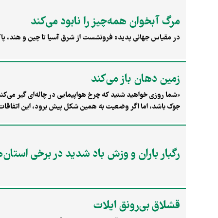
مرگ آبخوان همه‌چیز را نابود می‌کند
در مقیاس جهانی پدیده فرونشست از شرق آسیا تا چین و هند، پاکس
زمین دهان باز می‌کند
«شما روزی خواهید شنید که چرخ هواپیمایی در چاله‌ای گیر می‌کند،
جوک باشد، اما اگر وضعیت به همین شکل پیش برود، این اتفاقات خو
می‌گوید. هفتهٔ قبل نیز «علی جاویدانه»، رئیس فعلی همین سازم
داده بود؛ جلسه‌ای که از آن فقط یک جمله به رسانه‌ها رسید: «ف
توجه رسانه‌ها قرار نگرفت. اگرچه دربارهٔ خالی‌ شدن آبخوان‌ها 
رگبار باران و وزش باد شدید در برخی استان‌ه
این اضافه‌برداشت‌ها چندان محل بحث‌های داغ نیست. با خالی‌ شدن
داخل زمین رفته است، این پایین رفتن سطح زمین آشکار می‌شود. ک
پدیده، «لوله‌زایی چاه‌ها» هم می‌گفتند. اما ماجرا بسیار فراتر 
در انتظار پهنه‌های خاکی است. زمین سست می‌شود و سازه‌هایی که ب
می‌آورند. گاهی نیز تونل‌های طبیعی و زیرزمینی خالی‌شده از آب دی
قشلاق بی‌رونق ایلات
می‌ماند. این تصویری‌است از آنچه تاکنون در نقاطی از ایران رخ داده و دست‌کم در ۱۱ درصد مساحت