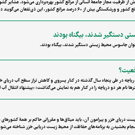
بع‌طبیعی و آبخیزداری کشور می‌گوید حدود ۶.۵ برابر بیش از ظرفیت مجاز جامعهٔ انسانی از مراتع کشور بهره‌برداری
از مراتع بودند. حالا با وجود این اعداد غافلگیرکننده از برداشت مراتع کشور و ورشکستگی بیش ا
دیت‌ها مدام زمانبندی کوچ را به‌هم می‌زند. اعداد تکان‌دهنده از فقر مراتع و
 اما مانند همیشه مدیریت تعارض میان حفظ منابع‌طبیعی و نیاز مردم، در این بخش
ی دستگیر شدند، بیگناه بودند
وان جاسوس محیط زیستی دستگیر شدند، بیگناه بودند.
قعیت؟
 دریاچه در طی پنجاه سال گذشته در کنار پسروی و کاهش تراز سطح آب دریای خ
تیترها نام هر دو دریاچه را در کنار هم به نمایش می‌گذاشت: «پیشنهاد انتقال آب
ست دریای خزر و پیرامون آن، باید میثاق‌ها و مقرراتی حاکم بر همهٔ کشورهای 
نسجام بخشیدن به برنامه‌های حفاظت از محیط زیست دریایی خزر شناخته می‌شود ک
ن چارچوب حفاظت از محیط زیست دریایی دریای خزر»، قرار است به آن اضافه شو