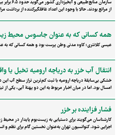
سازمان منا
کرده که معیشتشان را تحت‌تأثیر قرار داده است. همچنین، این محدو
به‌صراحت شیوه‌نامهٔ برداشت از مراتع را اعلام و ابلاغ کرده است،
همه کسانی که به عنوان جاسوس محیط زیست
عیسی کلانتری: کاوه مدنی وطن پرست بود و همه کسانی که به عن
انتقال آب خزر به دریاچه ارومیه تخیل یا وا
خشکی بی‌سابقهٔ دریاچه ارومیه با ثبت کم‌ترین تراز سطح آب این
امسال بود. اما در میان اخبار مربوط به این دو پهنهٔ آبی، یکی از 
کشور».
فشار فزاینده بر خزر
کارشناسان می‌گویند برای دستیابی به زیست‌بوم پایدار در محیط زی
اجرایی شود. کنوانسیون تهران به‌عنوان نخستین گام برای نظم و ا
«لایحهٔ ارزیابی اثرات زیست‌محیطی فرامرزی الحاقی به کنوانسیو