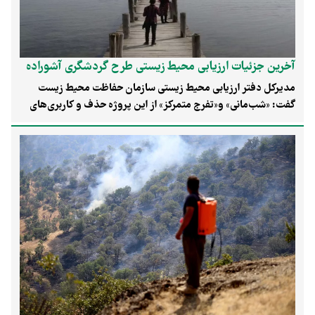
تومان و برآورد هزینه تمام شده بالغ بر ۱۹۵ هزار میلیارد تومان،
«خوشبختانه» تا گذر از سینه کش‌های البرز و رسیدن به کرانه‌های
کاسپین، «هفت خان‌هایی» پیش رو دارد.
آخرین جزئیات ارزیابی محیط زیستی طرح گردشگری آشوراده
مدیرکل دفتر ارزیابی محیط زیستی سازمان حفاظت محیط زیست
گفت: «شب‌مانی» و«تفرج متمرکز» از این پروژه حذف و کاربری‌های
تفرجی قابل انجام در این منطقه منطبق با مفاد مندرج در طرح
مدیریت پناهگاه حیات وحش میانکاله برنامه‌ریزی شده است.