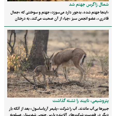
شمال زاگرس جهنم شد
«اینجا جهنم شده،‌ بدجور دارد می‌سوزد» جهنم و سوختنی که «جمال
قادری»، عضو انجمن سبز «چیا» از آن صحبت می‌کند، به درختان
زاگرس در شمال‌غرب ایران مربوط می‌شود. به گفتهٔ او، تا جمعه ۱۳
مرداد بیش از ۱۲۰ مورد آتش‌سوزی در منطقه اتفاق افتاده، اما در دو
هفتهٔ اخیر حجم آتش‌‌سوزی‌ها غیرقابل تصور بوده است. او می‌گوید:
«بارندگی‌‌ها باعث شد پوشش گیاهی انبوه شود،‌ گرمای هوا منطقه را
مستعد آتش‌سوزی کرد و باد زیادی که این روزها می‌وزد باعث شده
حجم منطقهٔ حریق بیشتر و کنترل سخت شود.»
پتروشیمی، نایبند را تشنه گذاشت
جبیرها بی‌آب ماندند. آب را شرکت «پلیمر آریاساسول» بعد از آنکه بار
دیگر در فهرست شرکت‌های آلاینده پارس جنوبی شهرستان عسلویه