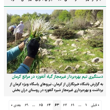
قرار گرفت، بر روی سایت تکثیر و پرورش پارک ملی نایبند قطع کرد.
این شرکت، چند سال قبل به‌ عنوان مسئولیت اجتماعی، حمایت از
جبیرها را برعهده گرفته بود اما با شرایط پیش‌آمده حمایتش را قطع
کرد. این تنها تخلف این شرکت نیست؛ شهرک‌سازی و ساخت اقامتگاه
در «پارک ملی نایبند» برای کارکنان این شرکت که از چهار سال قبل
شروع شده، تخلف گسترده‌تری است. تخلفی که سازمان حفاظت
محیط زیست و سایر سازمان‌های متولی بر روی آن چشم بسته‌اند.
یکی از فعالان محیط زیست منطقه با گلایه از عملکرد سازمان محیط
زیست، بستن آب بر روی جبیرها را گروکشی این شرکت می‌داند؛ در
همین حال سازمان و اداره کل محیط زیست استان بوشهر که باید
پاسخگوی این وضعیت باشند، جوابی به پیگیری‌های «پیام‌ما» ندادند و
فقط به وعده انتشار جوابیه‌ بسنده کردند.
دستگیری تیم بهره‌بردار غیرمجاز گیاه آنغوزه در مراتع کرمان
به گزارش باشگاه خبرنگاران از کرمان، نیروهای پاسگاه ویژه کرمان از
برداشت و بهره‌برداری غیرمجاز شیره آنغوزه در روستای دران بخش
کوهپایه جلوگیری کردند.
« قبلی
1
…
61
62
63
64
65
…
69
بعدی »