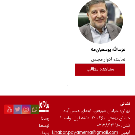
عزت‌الله یوسفیان‌ملا
نماینده ادوار مجلس
مشاهده مطالب
نشانی
تهران: خیابان شریعتی، ابتدای عباس‌آباد،
خیابان بهشتی، پلاک ۱۲، طبقه اول، واحد ۱
رسانۀ
تلفن:
۰۲۱۲۸۴۲۱۹۱۰
توسعۀ
ایمیل:
khabar.payamema@gmail.com
پایدار