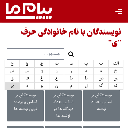
نویسندگان با نام خانوادگی حرف
"ی"
الف
ب
پ
ت
ث
ج
چ
ح
خ
د
ذ
ر
ز
ژ
س
ش
ص
ض
ط
ظ
ع
غ
ف
ق
ک
گ
ل
م
ن
و
ه
ی
نویسندگان بر
نویسندگان بر
نویسندگان بر
اساس تعداد
اساس تعداد
اساس پربیننده
نوشته
دیدگاه ها در
ترین نوشته ها
نوشته ها