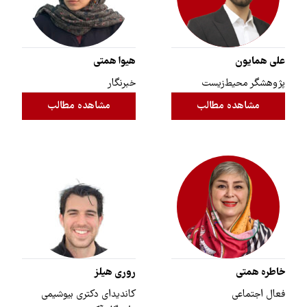
علی همایون
هیوا همتی
پژوهشگر محیط‌زیست
خبرنگار
مشاهده مطالب
مشاهده مطالب
خاطره همتی
روری هیلز
فعال اجتماعی
کاندیدای دکتری بیوشیمی