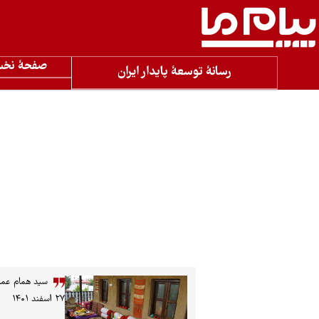
صفحۀ نخ
رسانۀ توسعۀ پایدار ایران
سید همام عماد
۲۷ اسفند ۱۴۰۱