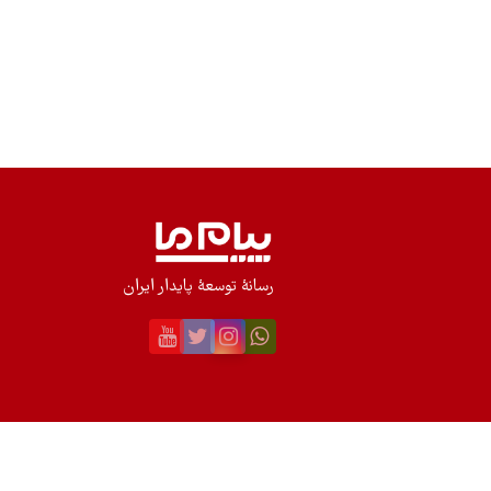
رسانۀ توسعۀ پایدار ایران