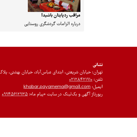
مراقب ردپایتان باشید!
درباره الزامات گردشگری روستایی
نشانی
تهران: خیابان شریعتی، ابتدای عباس‌آباد، خیابان بهشتی، پلاک ۱۲، طبقه سوم، واحد 
تلفن:
۰۲۱۲۸۴۲۱۹۱۰
ایمیل:
khabar.payamema@gmail.com
رپورتاژ آگهی و بک‌لینک در سایت «پیام ما»:
۰۹۹۴۵۶۱۲۹۳۵