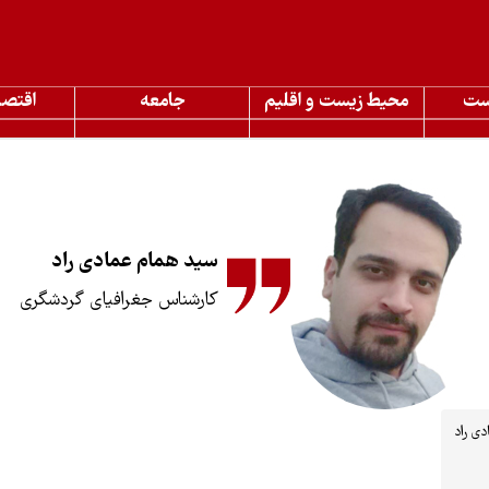
ست
محیط زیست و اقلیم
جامعه
اقتصا
سید همام عمادی راد
کارشناس جغرافیای گردشگری
ی راد