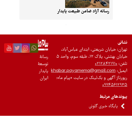
 آزاد ضامن طبیعت پایدار
عتی، ابتدای عباس‌آباد،
 واحد ۵
رسانۀ
۰۲
توسعۀ
khabar.payamema@gm
پایدار
ک‌لینک در سایت «پیام ما»:
ایران
 گلونی