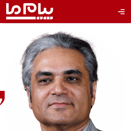
مجید
غضنفری
کارشناس
رسانه