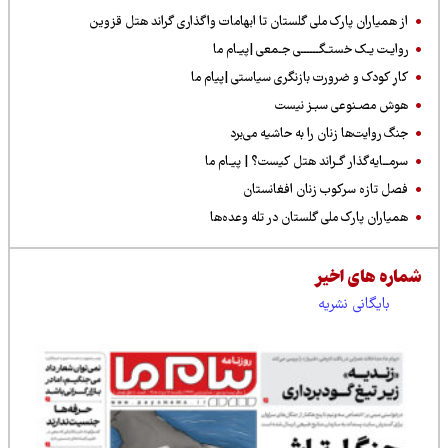
از همیاران پارک ملی گلستان تا ابهامات واگذاری گراند هتل قزوین
روایـت یـک خستـگــــــی جـمعی |پیـام ما
کارِ کودک و ضرورت بازنگری سیاستی |پیام ما
هوش مصـنوعی سبـز نیست
جنگ روایت‌‌ها زنان را به حاشیه می‌برد
سرمــایه‌گذار گـراند هتل کیست؟ | پیـام ما
فصل تازه سرکوب زنان افغانستان
همیاران پارک ملی گلستان در تله وعده‌ها
شماره های اخیر
بایگانی نشریه