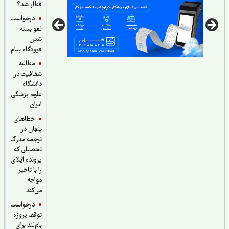
قطار شد؟
درخواست
لغو بسته
شدن
فرودگاه پیام
مطالبه
شفافیت در
دانشگاه
علوم پزشکی
ایران
خطاهای
پنهان در
ترجمه مدرک
تحصیلی که
پرونده اپلای
را با تاخیر
مواجه
می‌کند
درخواست
توقف پروژه
بام‌لند برای