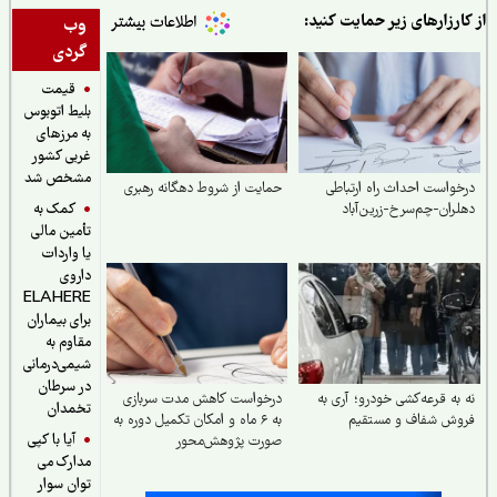
از کارزارهای زیر حمایت کنید:
وب
گردی
قیمت
بلیط اتوبوس
به مرزهای
غربی کشور
مشخص شد
درخواست احداث راه ارتباطی
حمایت از شروط دهگانه رهبری
کمک به
دهلران-چم‌سرخ-زرین‌آباد
تأمین مالی
یا واردات
داروی
ELAHERE
برای بیماران
مقاوم به
شیمی‌درمانی
در سرطان
نه به قرعه‌کشی خودرو؛ آری به
درخواست کاهش مدت سربازی
تخمدان
فروش شفاف و مستقیم
به ۶ ماه و امکان تکمیل دوره به
آیا با کپی
صورت پژوهش‌محور
مدارک می
توان سوار