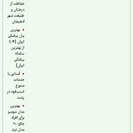
حفاظت از
درختان و
طبیعت شهر
لاهیجان
بهترین
پنل پیامکی
ایران [4 تا
از بهترین
سامانه
پیامکی
ایران]
آشنایی با
خدمات
متنوع
اسنپ‌فود در
رشت
بهترین
مدل شومیز
برای افراد
چاق؛ 10
مدل ترند